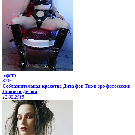
5 фото
87%
Соблазнительная красотка Дита фон Тиз в эро фотосессии
Лионеля Делюи
12.02.2015