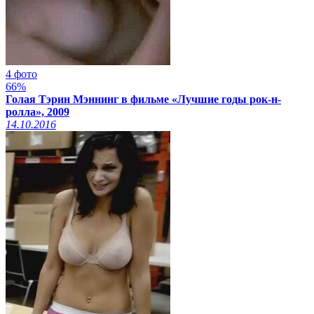
4 фото
66%
Голая Тэрин Мэннинг в фильме «Лучшие годы рок-н-
ролла», 2009
14.10.2016