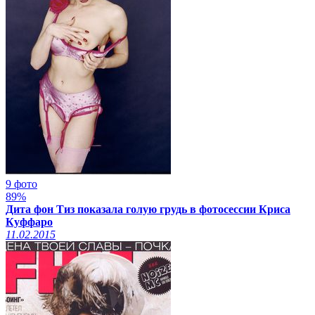
9 фото
89%
Дита фон Тиз показала голую грудь в фотосессии Криса
Куффаро
11.02.2015