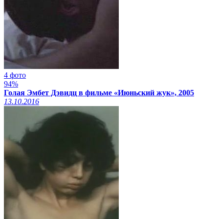
4 фото
94%
Голая Эмбет Дэвидц в фильме «Июньский жук», 2005
13.10.2016