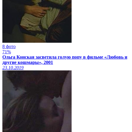
8 фото
71%
Ольга Конская засветила голую попу в фильме «Любовь и
другие кошмары», 2001
23.10.2019