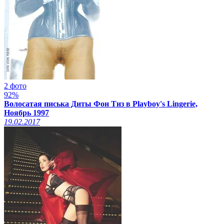
2 фото
92%
Волосатая писька Диты Фон Тиз в Playboy's Lingerie,
Ноябрь 1997
19.02.2017