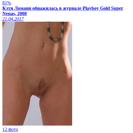
81%
Кэти Ломанн обнажилась в журнале Playboy Gold Super
Nenas, 2008
21.04.2017
12 фото