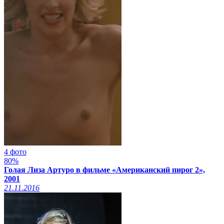
4 фото
80%
Голая Лиза Артуро в фильме «Американский пирог 2»,
2001
21.11.2016