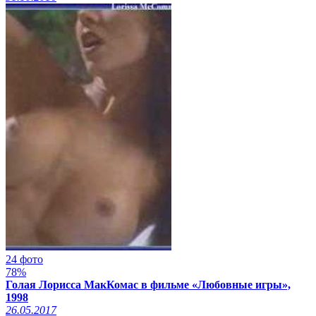
24 фото
78%
Голая Лорисса МакКомас в фильме «Любовные игры»,
1998
26.05.2017