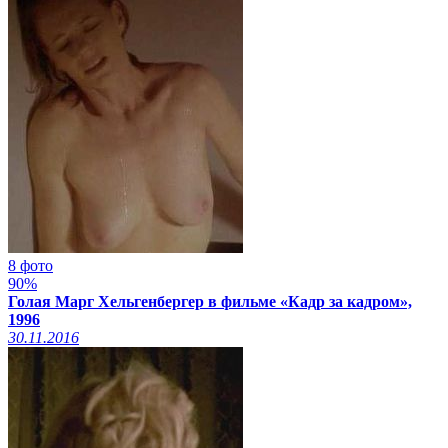
8 фото
90%
Голая Марг Хельгенбергер в фильме «Кадр за кадром»,
1996
30.11.2016