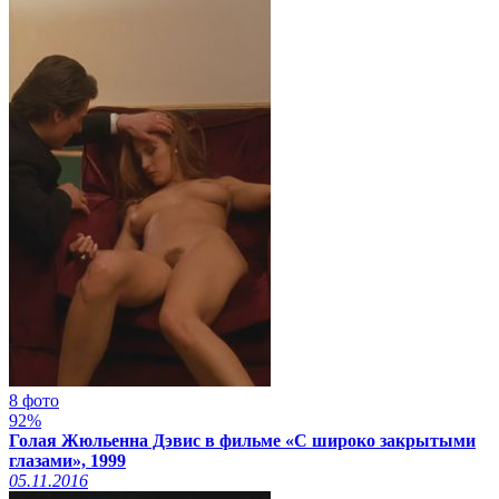
8 фото
92%
Голая Жюльенна Дэвис в фильме «С широко закрытыми
глазами», 1999
05.11.2016