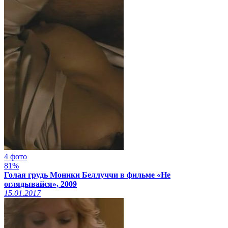
4 фото
81%
Голая грудь Моники Беллуччи в фильме «Не
оглядывайся», 2009
15.01.2017