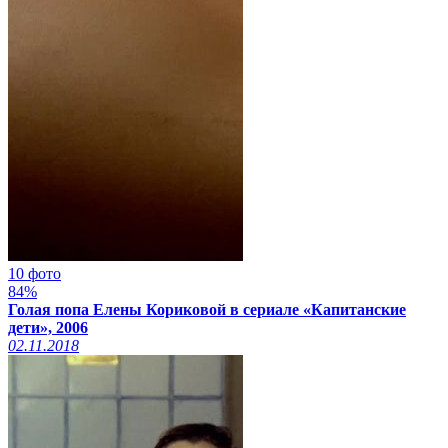
10 фото
84%
Голая попа Елены Кориковой в сериале «Капитанские
дети», 2006
02.11.2018