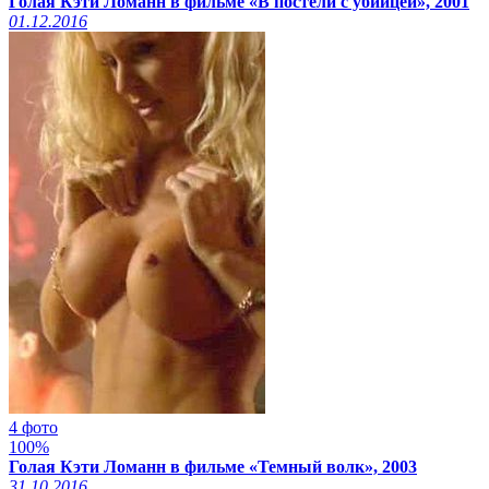
Голая Кэти Ломанн в фильме «В постели с убийцей», 2001
01.12.2016
4 фото
100%
Голая Кэти Ломанн в фильме «Темный волк», 2003
31.10.2016