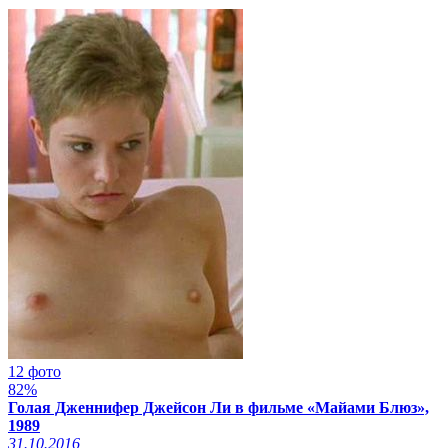
12 фото
82%
Голая Дженнифер Джейсон Ли в фильме «Майами Блюз»,
1989
31.10.2016