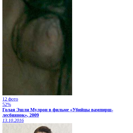
12 фото
52%
Голая Эшли Мулрон в фильме «Убийцы вампирш-
лесбиянок», 2009
13.10.2016