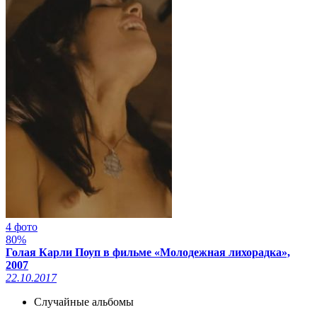
4 фото
80%
Голая Карли Поуп в фильме «Молодежная лихорадка»,
2007
22.10.2017
Случайные альбомы