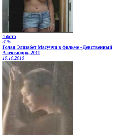
4 фото
81%
Голая Элизабет Масуччи в фильме «Девственный
Александр», 2011
19.10.2016