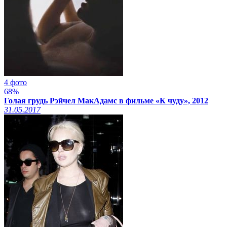
4 фото
68%
Голая грудь Рэйчел МакАдамс в фильме «К чуду», 2012
31.05.2017