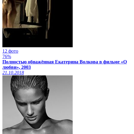
12 фото
76%
Полностью обнажённая Екатерина Волкова в фильме «О
любви», 2003
21.10.2018