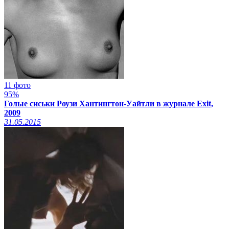
11 фото
95%
Голые сиськи Роузи Хантингтон-Уайтли в журнале Exit,
2009
31.05.2015