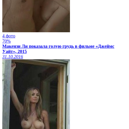
4 фото
70%
Макензи Ли показала голую грудь в фильме «Джеймс
Уайт», 2015
31.10.2016