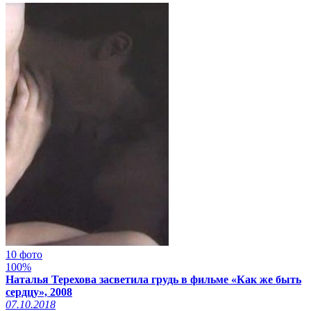
10 фото
100%
Наталья Терехова засветила грудь в фильме «Как же быть
сердцу», 2008
07.10.2018