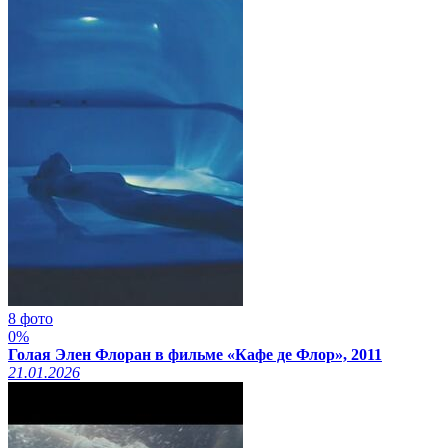
8 фото
0%
Голая Элен Флоран в фильме «Кафе де Флор», 2011
21.01.2026