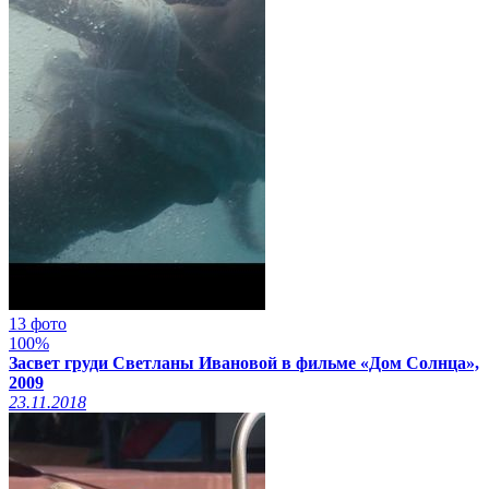
13 фото
100%
Засвет груди Светланы Ивановой в фильме «Дом Солнца»,
2009
23.11.2018