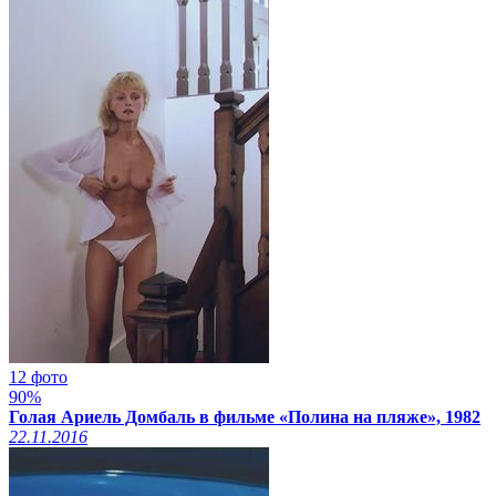
12 фото
90%
Голая Ариель Домбаль в фильме «Полина на пляже», 1982
22.11.2016