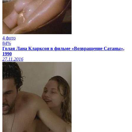
4 фото
84%
Голая Лана Кларксон в фильме «Возвращение Сатаны»,
1990
27.11.2016