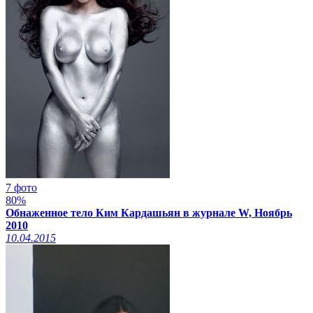
7 фото
80%
Обнаженное тело Ким Кардашьян в журнале W, Ноябрь
2010
10.04.2015