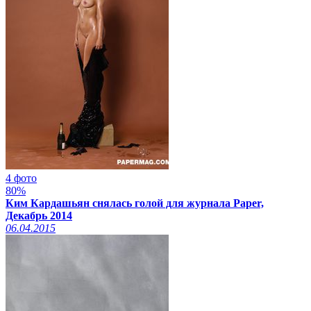
4 фото
80%
Ким Кардашьян снялась голой для журнала Paper,
Декабрь 2014
06.04.2015