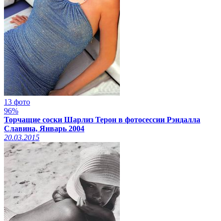
13 фото
96%
Торчащие соски Шарлиз Терон в фотосессии Рэндалла
Славина, Январь 2004
20.03.2015