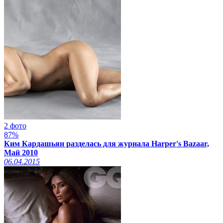
2 фото
87%
Ким Кардашьян разделась для журнала Harper's Bazaar,
Май 2010
06.04.2015