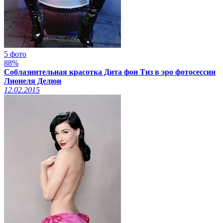
5 фото
88%
Соблазнительная красотка Дита фон Тиз в эро фотосессии
Лионеля Делюи
12.02.2015