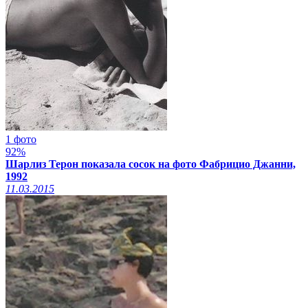
1 фото
92%
Шарлиз Терон показала сосок на фото Фабрицио Джанни,
1992
11.03.2015