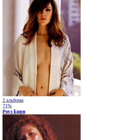
2 альбома
71%
Роуз Бирн