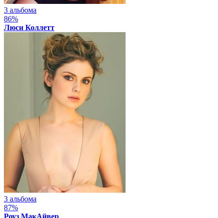
3 альбома
86%
Люси Коллетт
3 альбома
87%
Роуз МакАйвер