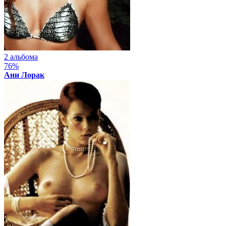
2 альбома
76%
Ани Лорак