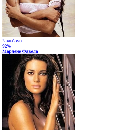
3 альбома
92%
Марлене Фавела