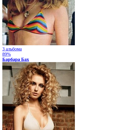
3 альбома
89%
Барбара Бах