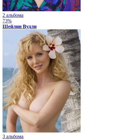
2 альбома
73%
Шейлин Вудли
3 альбома