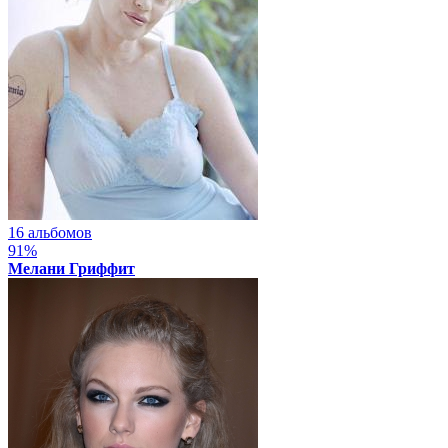
16 альбомов
91%
Мелани Гриффит