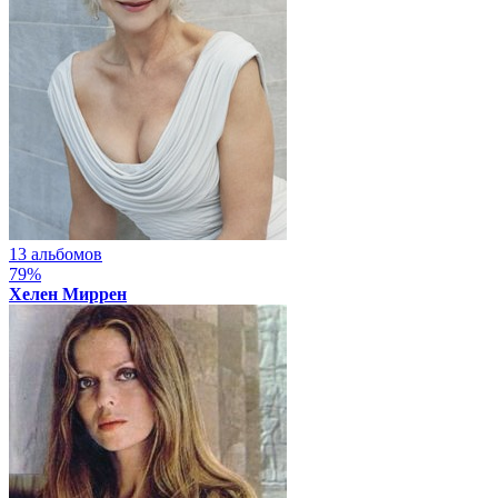
13 альбомов
79%
Хелен Миррен