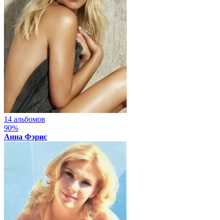
14 альбомов
90%
Анна Фэрис