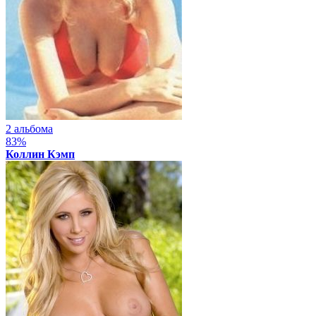
2 альбома
83%
Коллин Кэмп