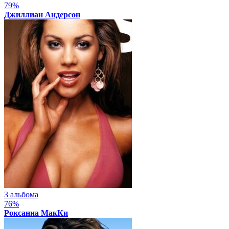
79%
Джиллиан Андерсон
3 альбома
76%
Роксанна МакКи