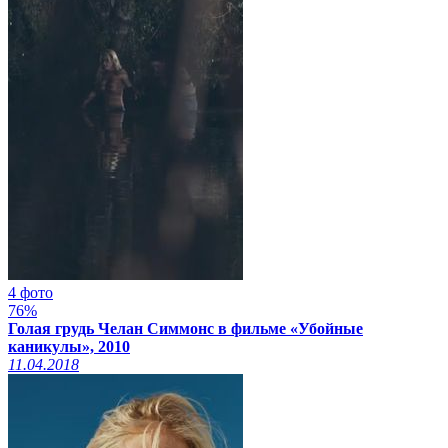
4 фото
76%
Голая грудь Челан Симмонс в фильме «Убойные
каникулы», 2010
11.04.2018