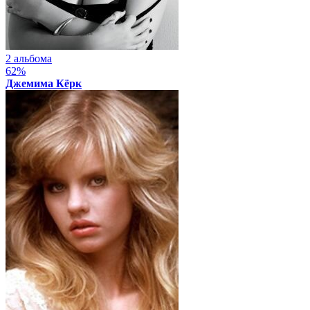
2 альбома
62%
Джемима Кёрк