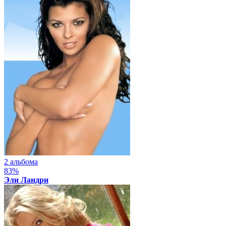
2 альбома
83%
Эли Ландри