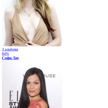
3 альбома
84%
Софи Лоу