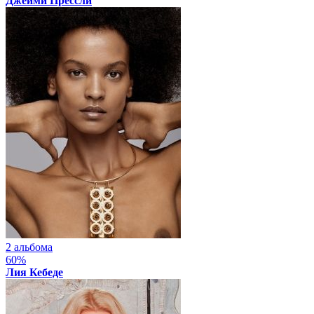
Джейми Прессли
2 альбома
60%
Лия Кебеде