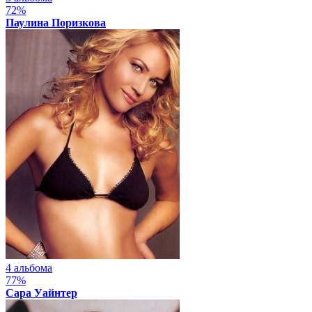
72%
Паулина Поризкова
4 альбома
77%
Сара Уайнтер