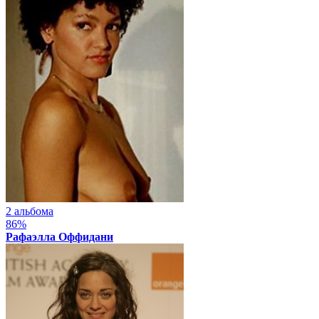
2 альбома
86%
Рафаэлла Оффидани