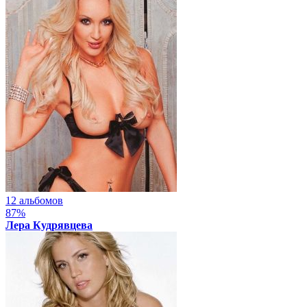
12 альбомов
87%
Лера Кудрявцева