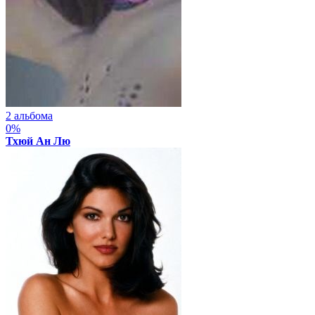
2 альбома
0%
Тхюй Ан Лю