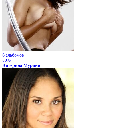
6 альбомов
80%
Катерина Мурино