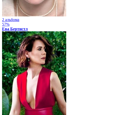
2 альбома
57%
Ева Бертистл