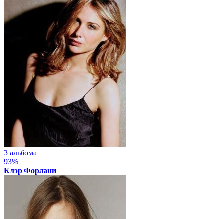
3 альбома
93%
Клэр Форлани