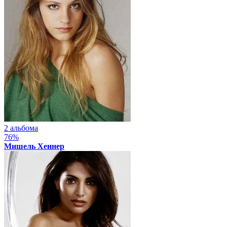
2 альбома
76%
Мишель Хеннер