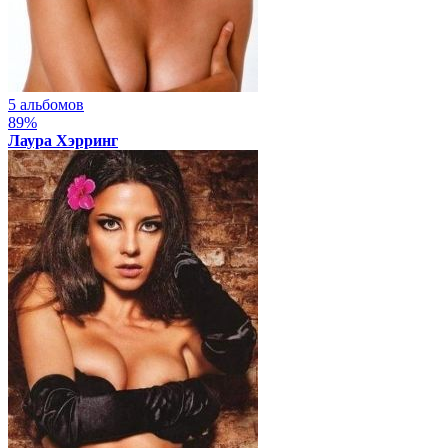
5 альбомов
89%
Лаура Хэрринг