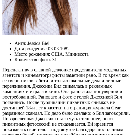
Англ:
Jessica Biel
Дата рождения:
03.03.1982
Место рождения:
США
,
Миннесота
Количество фото:
31
Перспективу в славной девчонке представители модельных
агентств и кинематографисты заметили рано. В то время как
ее сверстников заботили только школьные дела и личные
переживания, Джессика Бил снималась в рекламных
кампаниях и играла в кино. Она рано стала популярной и
востребованной. Рановато и фото с голой Джессикой Бил
появились. После публикации пикантных снимков не
достигшей 18-и лет красотки на страницах журнала Gear
разразился скандал. Но дело было сделано: о Бил заговорили.
Повзрослевшая Джессика стала чуть степеннее, но от
пикантных фотосессий не отказывается. Ей нравится
показывать свое тело – подтянутое благодаря постоянным
занятиям йогой, пилатесом, волейболом, зимними видами