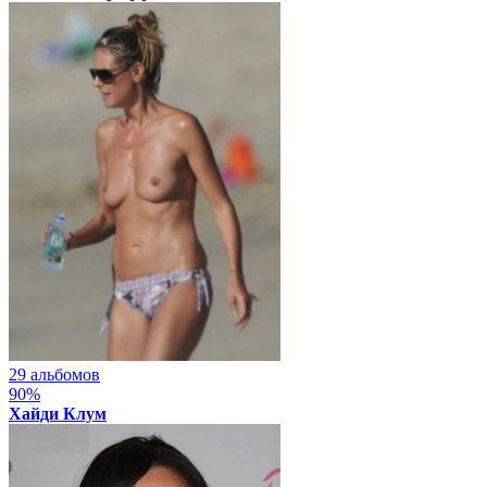
29 альбомов
90%
Хайди Клум