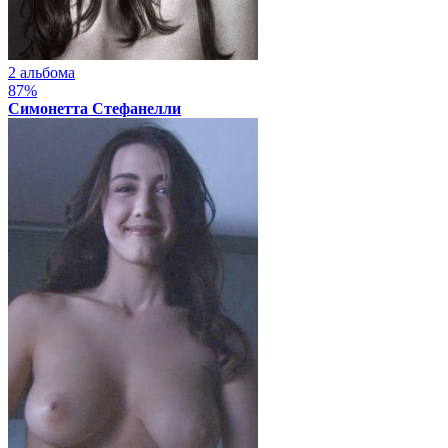
2 альбома
87%
Симонетта Стефанелли