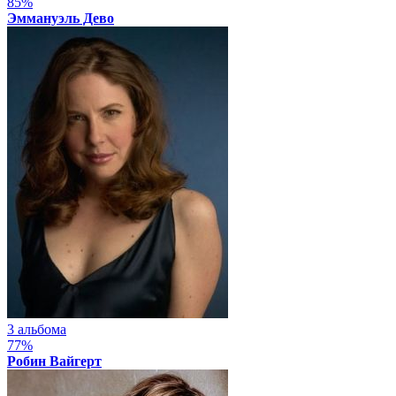
85%
Эммануэль Дево
3 альбома
77%
Робин Вайгерт