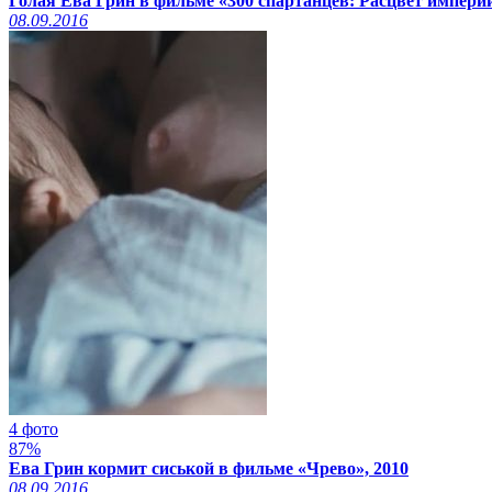
Голая Ева Грин в фильме «300 спартанцев: Расцвет империи
08.09.2016
4 фото
87%
Ева Грин кормит сиськой в фильме «Чрево», 2010
08.09.2016