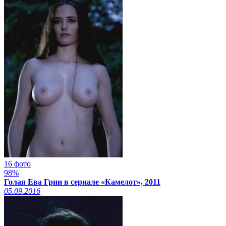
16 фото
98%
Голая Ева Грин в сериале «Камелот», 2011
05.09.2016