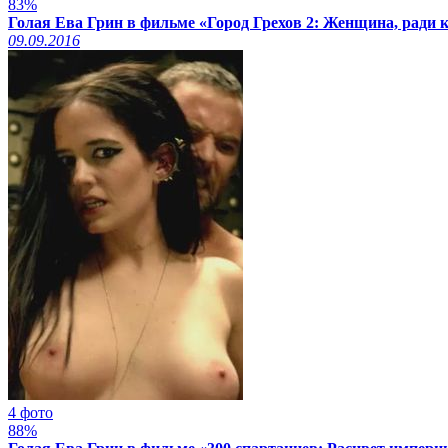
83%
Голая Ева Грин в фильме «Город Грехов 2: Женщина, ради к
09.09.2016
4 фото
88%