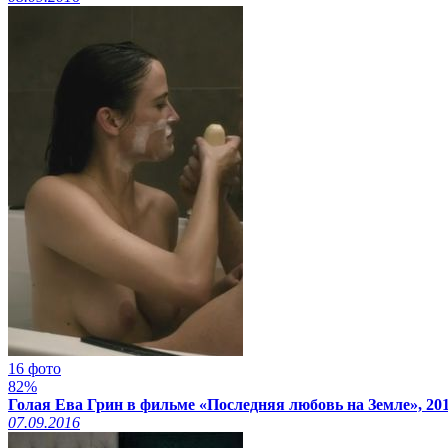
16 фото
82%
Голая Ева Грин в фильме «Последняя любовь на Земле», 20
07.09.2016