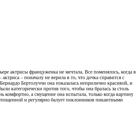
ьере актрисы француженка не мечтала. Все поменялось, когда в
актриса – поначалу не верила в то, что дочка справится с
 Бернардо Бертолуччи она показалась неприлично красивой, и
ыли категорически против того, чтобы она бралась за столь
ень комфортно, а смущение она испытала, только когда картину
скрепощенной и регулярно балует поклонников пикантными