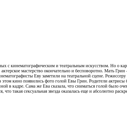
ных с кинематографическим и театральным искусством. Но о кар
ктерское мастерство окончательно и бесповоротно. Мать Грин – 
инематографисты Еву заметили на театральной сцене. Режиссеру
в этом кино появились фото голой Евы Грин. Родители актрисы б
ной в кадре. Сама же Ева сказала, что сниматься голой было оч
ься, что такая сексуальная звезда оказалась еще и абсолютно ра