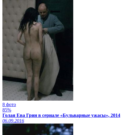
8 фото
85%
Голая Ева Грин в сериале «Бульварные ужасы», 2014
06.09.2016