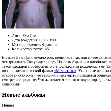
Англ:
Eva Green
Дата рождения:
06.07.1980
Место рождения:
Франция
Количество фото:
145
В семье Евы Грин немало родственников, так или иначе связан
четырнадцать Ева увидела игру Изабель Аджани и влюбилась в а
такой сложной профессией, но впоследствии поддержала ее. К
он пригласил ее в свой фильм
«Мечтатели»
. Уже после дебюта 
откровенную роль – ее героиня очень часто появляется обнажен
смотрели ее родные. Что ж, остается только втихую порадоват
снимками!
Новые альбомы
Новые