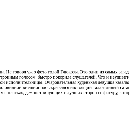
. Не говоря уж о фото голой Глюкозы. Это один из самых зага
тронным голосом, быстро покорила слушателей. Что и неудивите
 исполнительницы. Очаровательная худенькая девушка казалась 
ловидной внешностью скрывался настоящий талантливый сатанен
я в платьях, демонстрирующих с лучших сторон ее фигуру, котор