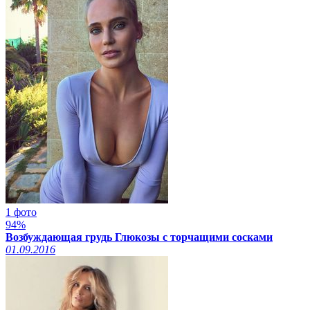
1 фото
94%
Возбуждающая грудь Глюкозы с торчащими сосками
01.09.2016