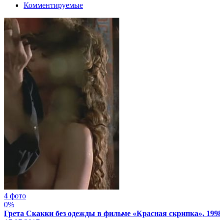
Комментируемые
4 фото
0%
Грета Скакки без одежды в фильме «Красная скрипка», 199