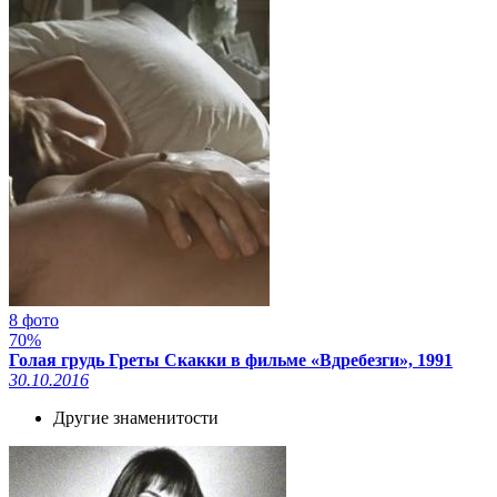
8 фото
70%
Голая грудь Греты Скакки в фильме «Вдребезги», 1991
30.10.2016
Другие знаменитости