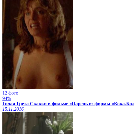
12 фото
94%
Голая Грета Скакки в фильме «Парень из фирмы «Кока-Кол
15.11.2016