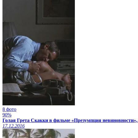
8 фото
90%
Голая Грета Скакки в фильме «Презумпция невиновности»,
17.12.2016