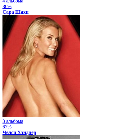
4 альбома
86%
Сара Шахи
3 альбома
67%
Челси Хэндлер