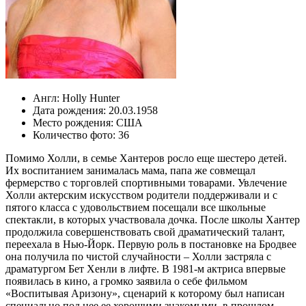
Англ:
Holly Hunter
Дата рождения:
20.03.1958
Место рождения:
США
Количество фото:
36
Помимо Холли, в семье Хантеров росло еще шестеро детей.
Их воспитанием занималась мама, папа же совмещал
фермерство с торговлей спортивными товарами. Увлечение
Холли актерским искусством родители поддерживали и с
пятого класса с удовольствием посещали все школьные
спектакли, в которых участвовала дочка. После школы Хантер
продолжила совершенствовать свой драматический талант,
переехала в Нью-Йорк. Первую роль в постановке на Бродвее
она получила по чистой случайности – Холли застряла с
драматургом Бет Хенли в лифте. В 1981-м актриса впервые
появилась в кино, а громко заявила о себе фильмом
«Воспитывая Аризону», сценарий к которому был написан
специально под нее ее хорошими знакомыми, в прошлом