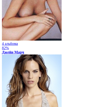
4 альбома
82%
Джейн Марч