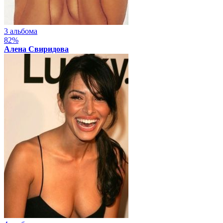
3 альбома
82%
Алена Свиридова