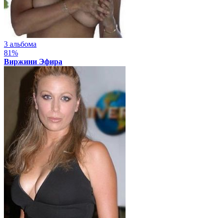
3 альбома
81%
Виржини Эфира