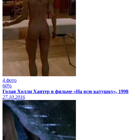
4 фото
60%
Голая Холли Хантер в фильме «На всю катушку», 1998
27.10.2016