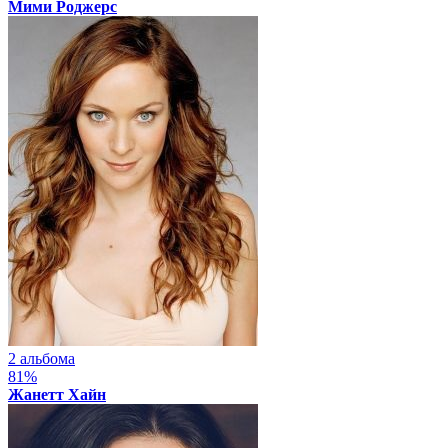
Мими Роджерс
2 альбома
81%
Жанетт Хайн