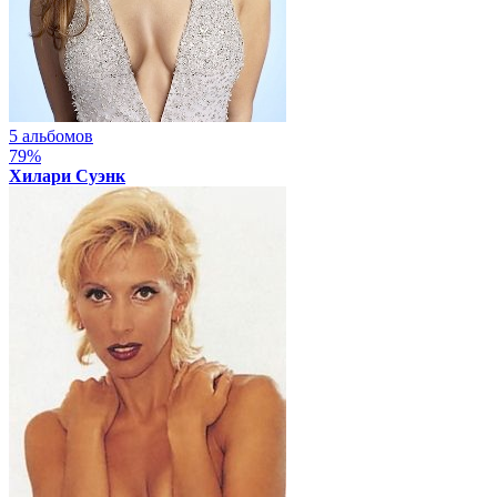
5 альбомов
79%
Хилари Суэнк