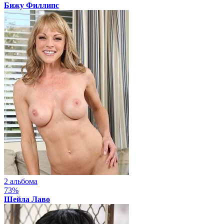
Бижу Филлипс
2 альбома
73%
Шейла Лаво