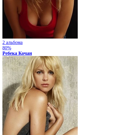
2 альбома
80%
Ребека Кочан