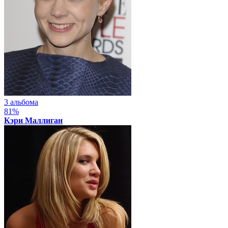
3 альбома
81%
Кэри Маллиган