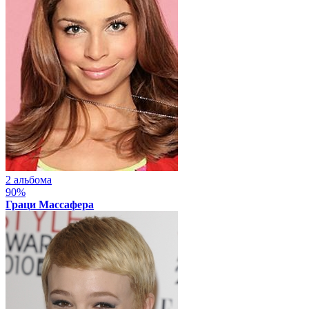
2 альбома
90%
Граци Массафера