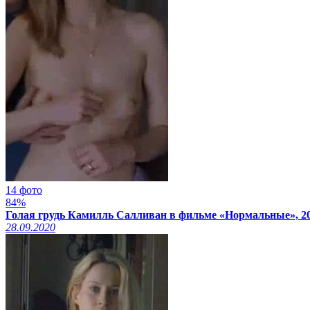
14 фото
84%
Голая грудь Камилль Салливан в фильме «Нормальные», 2
28.09.2020