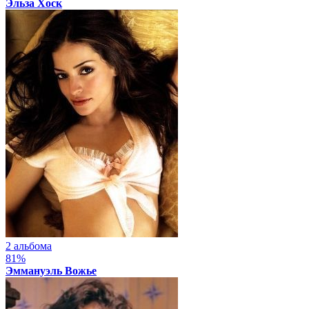
Эльза Хоск
2 альбома
81%
Эммануэль Вожье