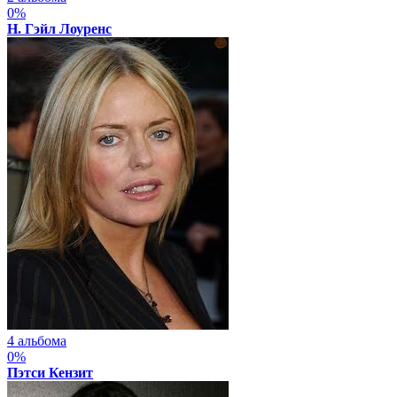
0%
Н. Гэйл Лоуренс
4 альбома
0%
Пэтси Кензит