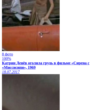
8 фото
100%
Катрин Денёв оголила грудь в фильме «Сирена с
«Миссисипи», 1969
18.07.2017