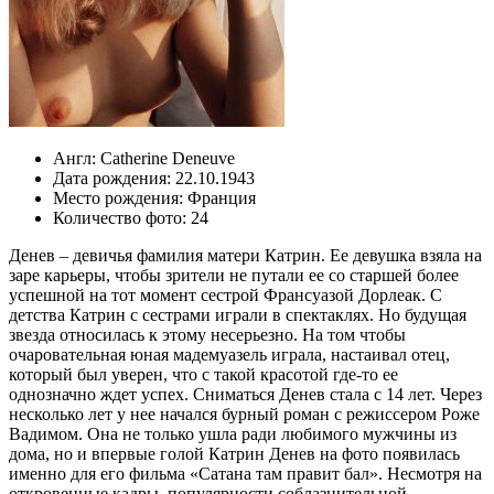
Англ:
Catherine Deneuve
Дата рождения:
22.10.1943
Место рождения:
Франция
Количество фото:
24
Денев – девичья фамилия матери Катрин. Ее девушка взяла на
заре карьеры, чтобы зрители не путали ее со старшей более
успешной на тот момент сестрой Франсуазой Дорлеак. С
детства Катрин с сестрами играли в спектаклях. Но будущая
звезда относилась к этому несерьезно. На том чтобы
очаровательная юная мадемуазель играла, настаивал отец,
который был уверен, что с такой красотой где-то ее
однозначно ждет успех. Сниматься Денев стала с 14 лет. Через
несколько лет у нее начался бурный роман с режиссером Роже
Вадимом. Она не только ушла ради любимого мужчины из
дома, но и впервые голой Катрин Денев на фото появилась
именно для его фильма «Сатана там правит бал». Несмотря на
откровенные кадры, популярности соблазнительной