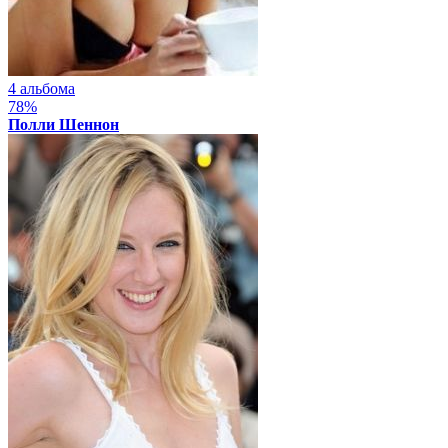
4 альбома
78%
Полли Шеннон