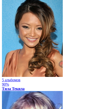
5 альбомов
90%
Тила Текила