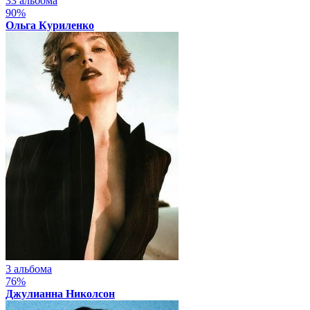
33 альбома
90%
Ольга Куриленко
3 альбома
76%
Джулианна Николсон