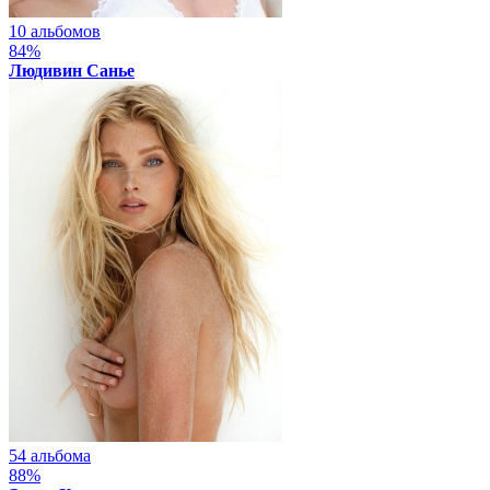
10 альбомов
84%
Людивин Санье
54 альбома
88%