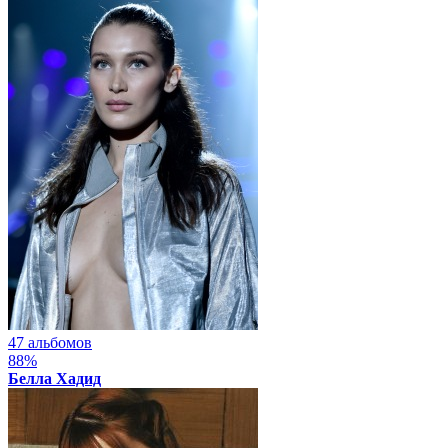
47 альбомов
88%
Белла Хадид