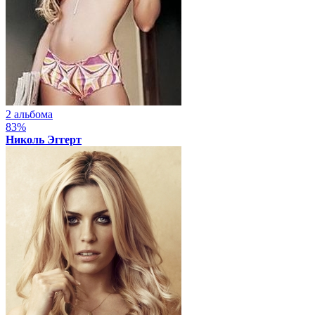
2 альбома
83%
Николь Эггерт