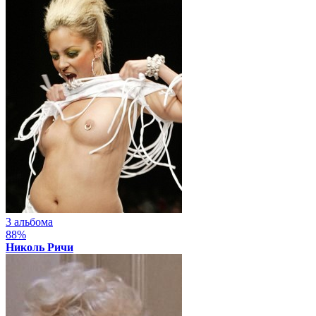
3 альбома
88%
Николь Ричи