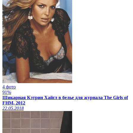
4 фото
91%
Шикарная Кэтрин Хайгл в белье для журнала The Girls of
FHM, 2012
22.05.2018