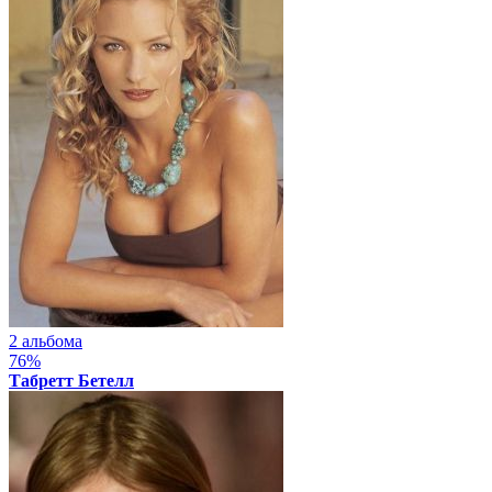
2 альбома
76%
Табретт Бетелл