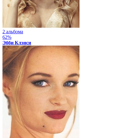
2 альбома
62%
Эбби Клэнси