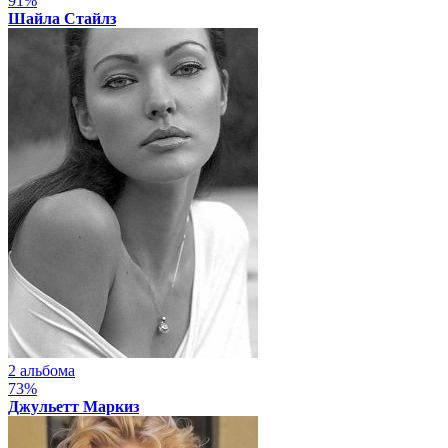
91%
Шайла Стайлз
2 альбома
73%
Джульетт Маркиз