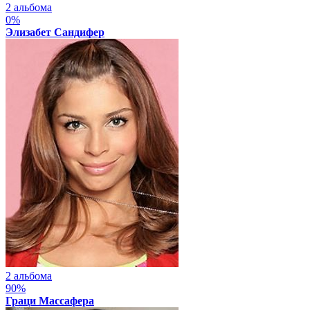
2 альбома
0%
Элизабет Сандифер
2 альбома
90%
Граци Массафера