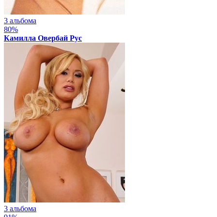
3 альбома
80%
Камилла Овербай Рус
3 альбома