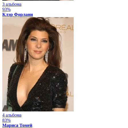
3 альбома
93%
Клэр Форлани
4 альбома
83%
Мариса Томей