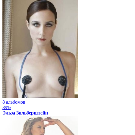
8 альбомов
89%
Эльза Зильберштейн