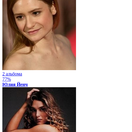
2 альбома
77%
Юлия Йенч