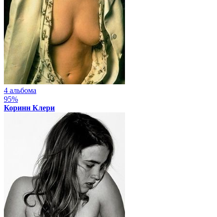
4 альбома
95%
Коринн Клери