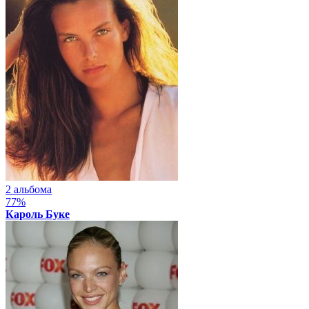
2 альбома
77%
Кароль Буке