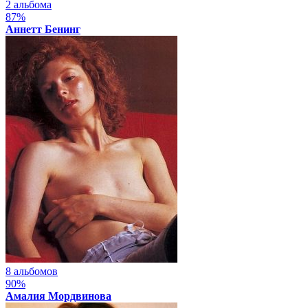
2 альбома
87%
Аннетт Бенинг
8 альбомов
90%
Амалия Мордвинова