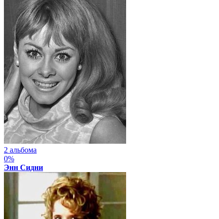
2 альбома
0%
Энн Сидни