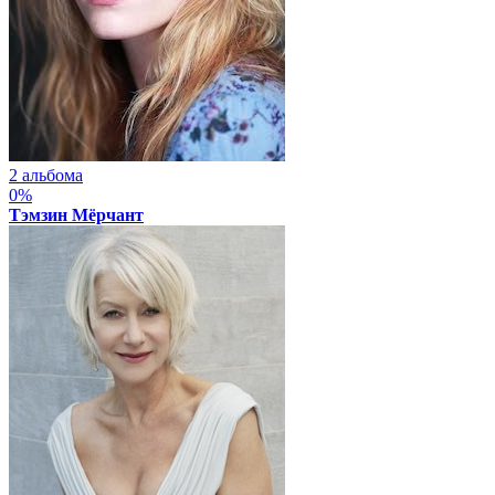
2 альбома
0%
Тэмзин Мёрчант