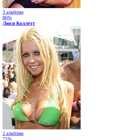
3 альбома
86%
Люси Коллетт
2 альбома
71%