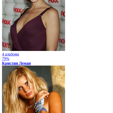
4 альбома
79%
Кристин Леман