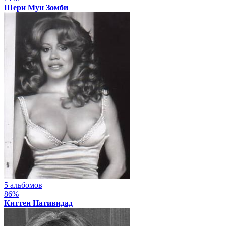
Шери Мун Зомби
5 альбомов
86%
Киттен Нативидад