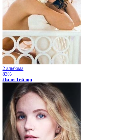
2 альбома
83%
Лили Тейлор