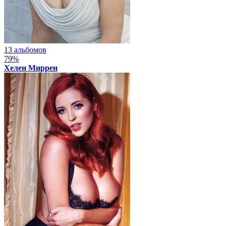
13 альбомов
79%
Хелен Миррен