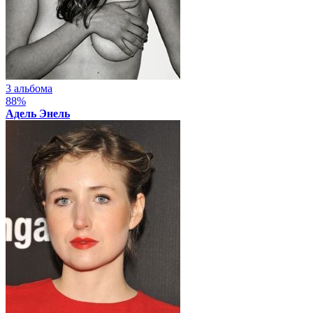
3 альбома
88%
Адель Энель