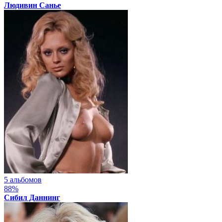
Людивин Санье
5 альбомов
88%
Сибил Даннинг