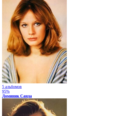
5 альбомов
95%
Доминик Санда