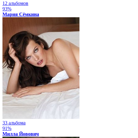
12 альбомов
93%
Мария Сёмкина
33 альбома
91%
Милла Йовович