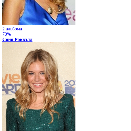
2 альбома
70%
Соня Роквэлл