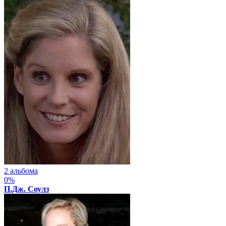
2 альбома
0%
П.Дж. Соулз