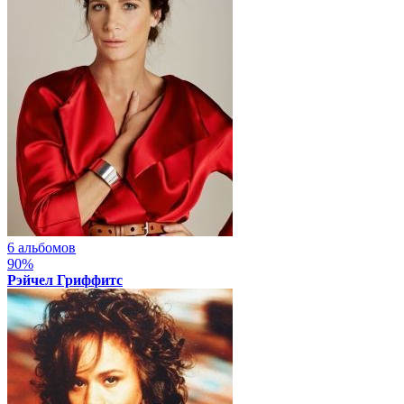
6 альбомов
90%
Рэйчел Гриффитс