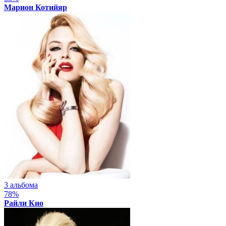
Марион Котийяр
3 альбома
78%
Райли Кио