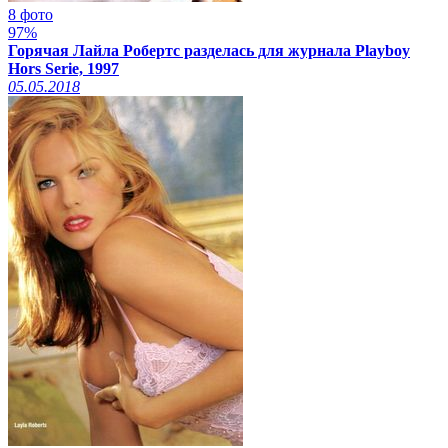
8 фото
97%
Горячая Лайла Робертс разделась для журнала Playboy
Hors Serie, 1997
05.05.2018