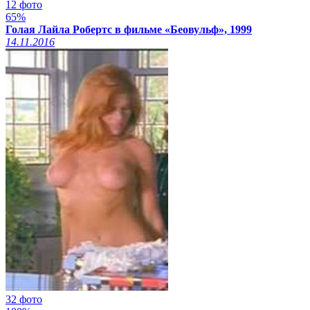
12 фото
65%
Голая Лайла Робертс в фильме «Беовульф», 1999
14.11.2016
32 фото