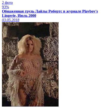
2 фото
93%
Обнаженная грудь Лайлы Робертс в журнале Playboy's
Lingerie, Июль 2000
03.05.2018