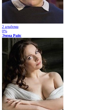
2 альбома
0%
Эмма Райс