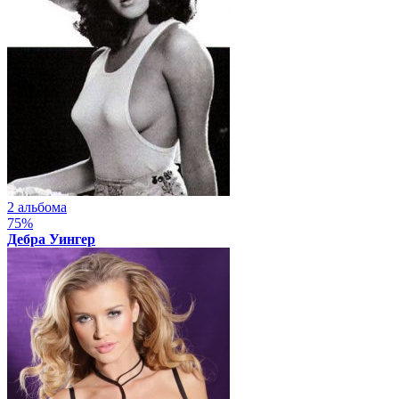
2 альбома
75%
Дебра Уингер