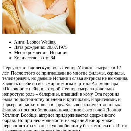
Англ:
Leonor Watling
Дата рождения:
28.07.1975
Место рождения:
Испания
Количество фото:
84
Первую эпизодическую роль Леонор Уотлинг сыграла в 17
лет. После этого ее приглашали во многие фильмы, сериалы,
телепередачи, но дальше Испании слава актрисы не выходила.
Заявить о себе на весь мир помогла картина Альмодовара
«Поговори с ней», в которой Леонор сыграла довольно
непростую роль – балерины, впавшей в кому. Эта героиня
была по достоинству оценена и критиками, и зрителями, и
карьера испанки пошла в гору. Большое количество новых
фильмов поспособствовало появлению фото голой Леонор
Уотлинг. Вообще, актриса придерживается сдержанного
образа. Но при необходимости на экране Леонор может
перевоплотиться в дерзкую любовницу без комплексов. И это
ее качество так нравится поклонникам.