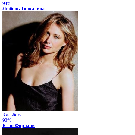
94%
Любовь Толкалина
3 альбома
93%
Клэр Форлани