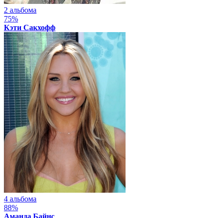
2 альбома
75%
Кэти Сакхофф
4 альбома
88%
Аманда Байнс