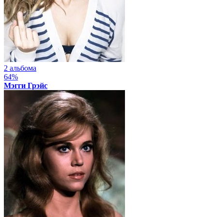
2 альбома
64%
Мэгги Грэйс