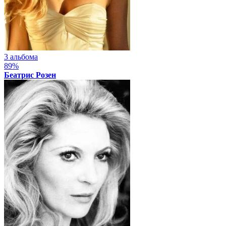
3 альбома
89%
Беатрис Розен