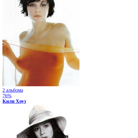
2 альбома
76%
Кили Хоуз