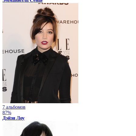
Эмманюэль Сенье
7 альбомов
87%
Дэйзи Лоу