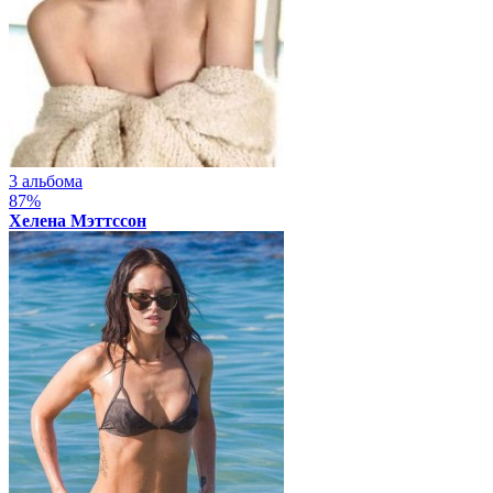
3 альбома
87%
Хелена Мэттссон