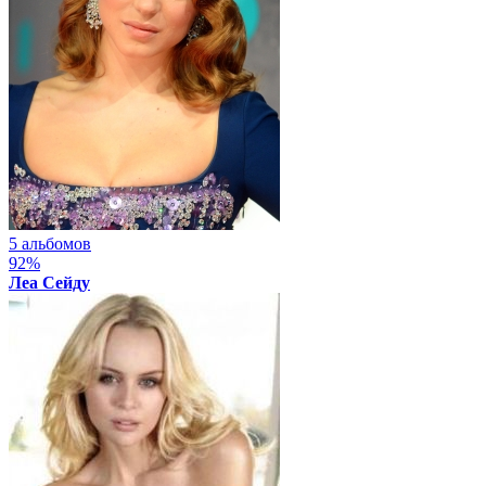
5 альбомов
92%
Леа Сейду