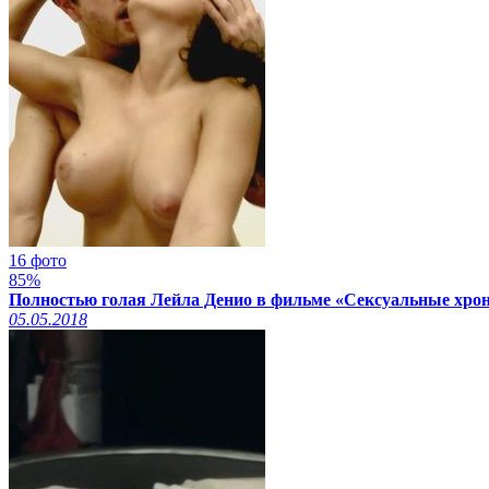
16 фото
85%
Полностью голая Лейла Денио в фильме «Сексуальные хрон
05.05.2018