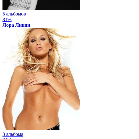
5 альбомов
81%
Лора Линни
3 альбома