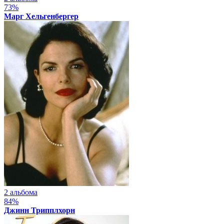
73%
Марг Хельгенбергер
2 альбома
84%
Джинн Трипплхорн