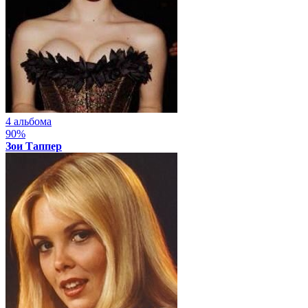
4 альбома
90%
Зои Таппер