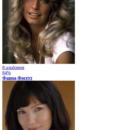
8 альбомов
84%
Фарра Фосетт