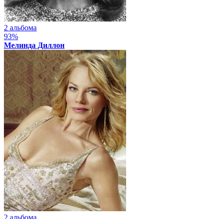
2 альбома
93%
Мелинда Диллон
2 альбома