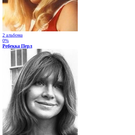
2 альбома
0%
Ребекка Перл