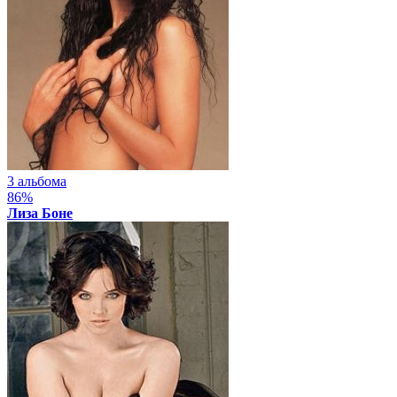
3 альбома
86%
Лиза Боне