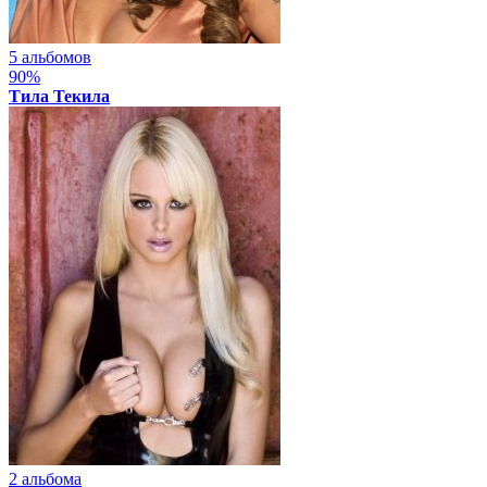
5 альбомов
90%
Тила Текила
2 альбома