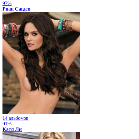
97%
Риан Сагден
14 альбомов
91%
Катя Ли