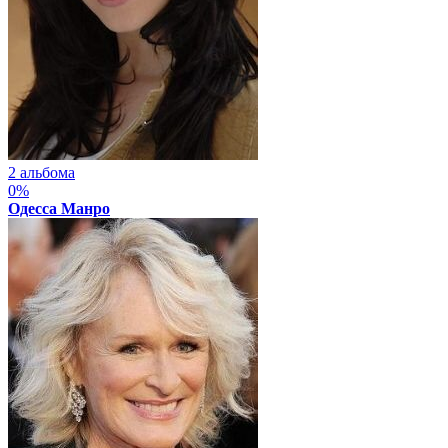
2 альбома
0%
Одесса Манро