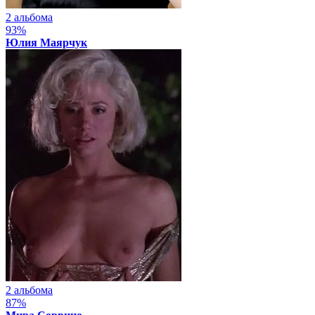
2 альбома
93%
Юлия Маярчук
2 альбома
87%