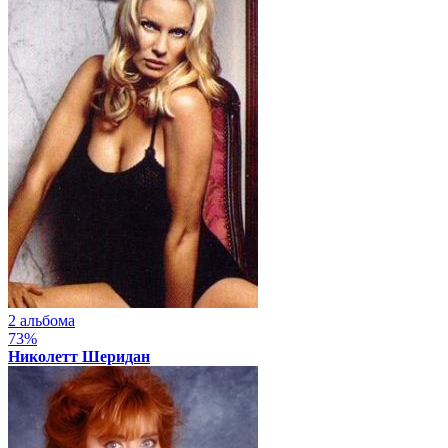
2 альбома
73%
Николетт Шеридан