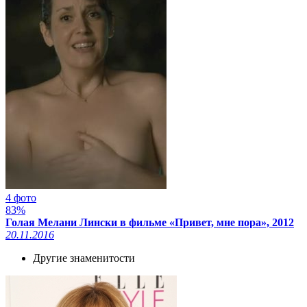
4 фото
83%
Голая Мелани Лински в фильме «Привет, мне пора», 2012
20.11.2016
Другие знаменитости