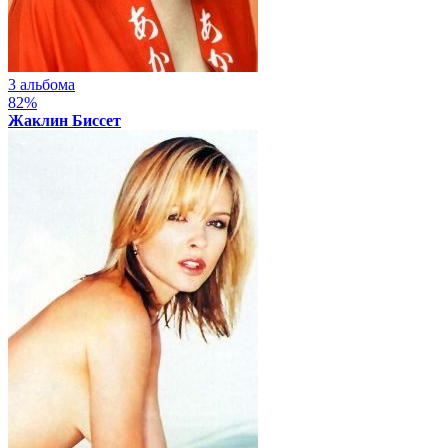
3 альбома
82%
Жаклин Биссет