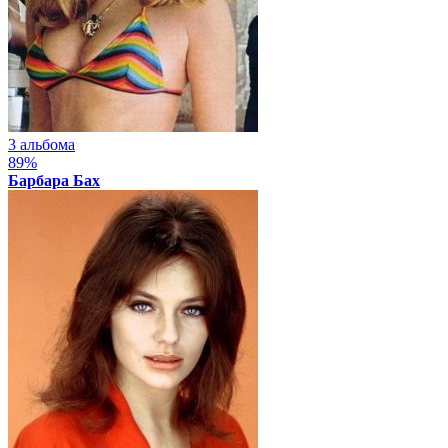
3 альбома
89%
Барбара Бах