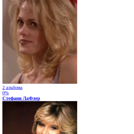
2 альбома
0%
Стефани ЛаФлер