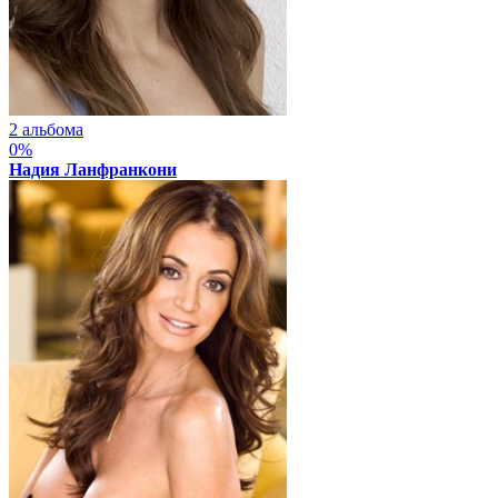
2 альбома
0%
Надия Ланфранкони