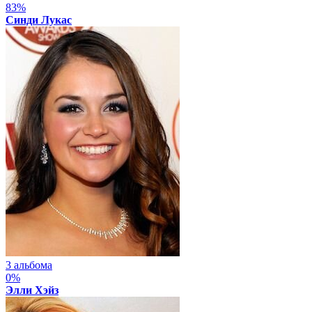
83%
Синди Лукас
3 альбома
0%
Элли Хэйз