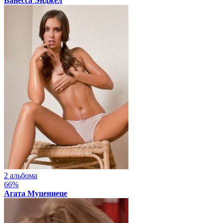
Ванесса Энджел
2 альбома
66%
Агата Муцениеце