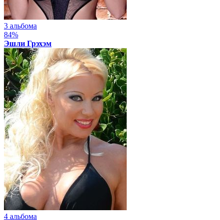
3 альбома
84%
Эшли Грэхэм
4 альбома