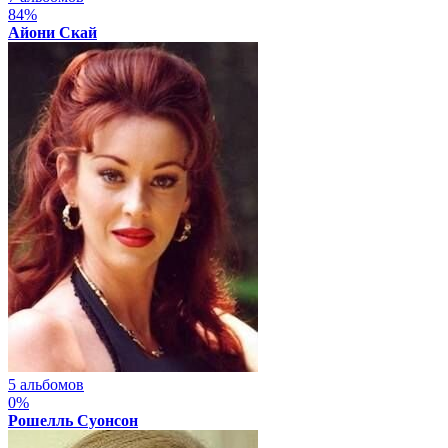
84%
Айони Скай
5 альбомов
0%
Рошелль Суонсон