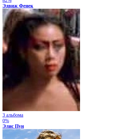
82%
Эдвиж Фенек
3 альбома
0%
Элис Пун