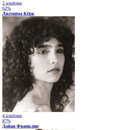
2 альбома
62%
Джемима Кёрк
4 альбома
87%
Дайан Франклин