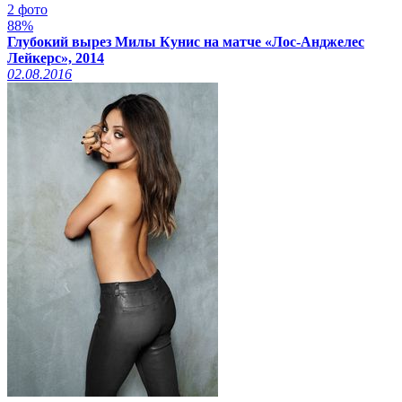
2 фото
88%
Глубокий вырез Милы Кунис на матче «Лос-Анджелес
Лейкерс», 2014
02.08.2016