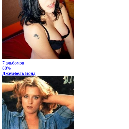
7 альбомов
88%
Джезебель Бонд