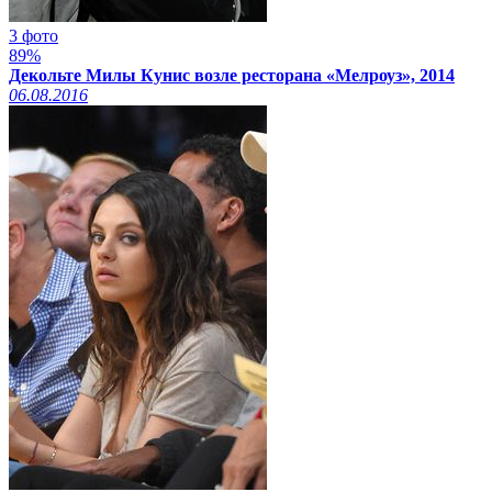
3 фото
89%
Декольте Милы Кунис возле ресторана «Мелроуз», 2014
06.08.2016