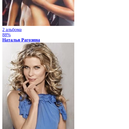
2 альбома
88%
Наталья Рагозина