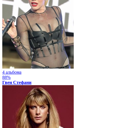
4 альбома
88%
Гвен Стефани