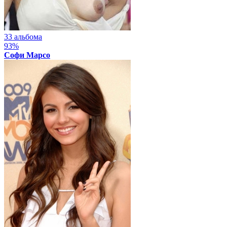
33 альбома
93%
Софи Марсо