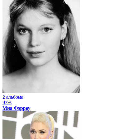
2 альбома
92%
Миа Фэрроу