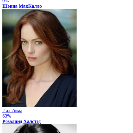
0%
Шэнна МакКалло
2 альбома
63%
Розалинд Халстэд