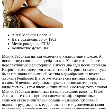
Англ:
Monique Gabrielle
Дата рождения:
30.07.1963
Место рождения:
США
Количество фото:
104
Моник Габриэль начала модельную карьеру еще в школе. А
после выпускного она перебралась из Канзас-сити в более
перспективную Калифорнию. Спустя два года после переезда
Кэтрин – настоящее имя знаменитости Кэтрин Гонсалес – уже
была признана любимицей месяца в декабрьском выпуске
журнала Penthouse. В этот же момент она начинает сниматься
в кино. Успешная модельная карьера предполагает разные
виды съемок. В том числе и пикантные. Поэтому фото с голой
Моник Габриэль появляться начали довольно рано – с 19 лет.
А когда в ее жизнь пришел кинематограф, откровенных
снимков стало значительно больше – слишком уж сильно
пышная грудь актрисы, ее длинные ноги и утонченная талия
кажутся привлекательными для режиссеров эротических лент.