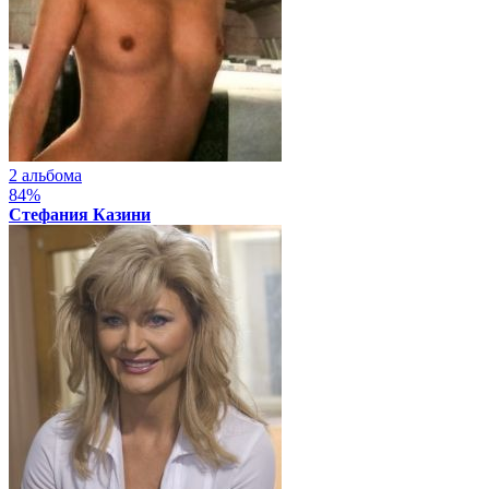
2 альбома
84%
Стефания Казини