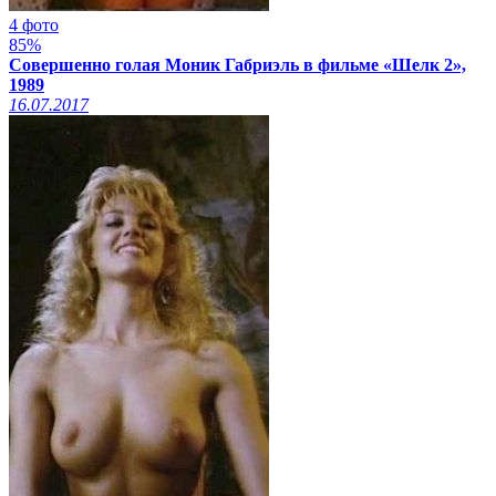
4 фото
85%
Совершенно голая Моник Габриэль в фильме «Шелк 2»,
1989
16.07.2017