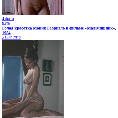
4 фото
92%
Голая красотка Моник Габриэль в фильме «Мальчишник»,
1984
21.07.2017