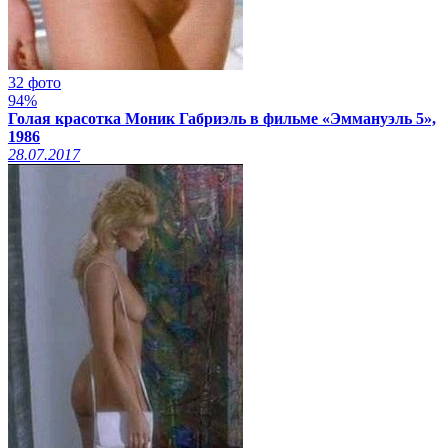
32 фото
94%
Голая красотка Моник Габриэль в фильме «Эммануэль 5»,
1986
28.07.2017