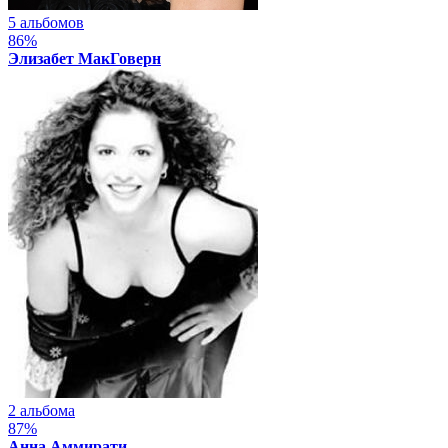
5 альбомов
86%
Элизабет МакГоверн
2 альбома
87%
Анна Аммирати