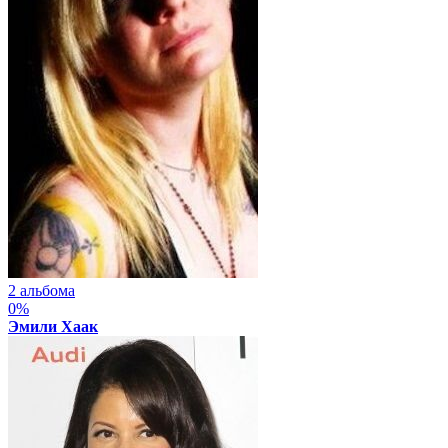
2 альбома
0%
Эмили Хаак