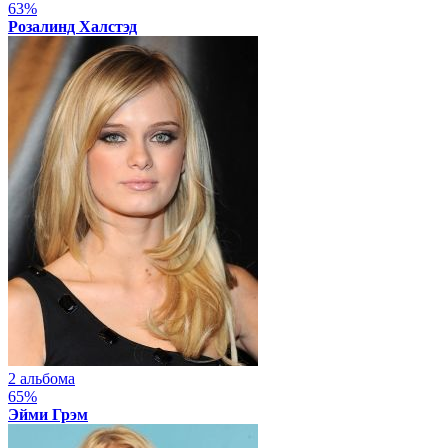
63%
Розалинд Халстэд
2 альбома
65%
Эйми Грэм