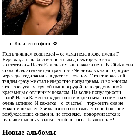
Количество фото:
88
Под влиянием родителей – ее мама пела в хоре имени Г.
Веревки, а папа был концертным директором этого
коллектива – Настя Каменских рано начала петь. В 2004-м она
стала обладательницей гран-при «Черноморских игр», в уже
через два года засияла в дуэте с Потапом. Этот творческий
тандем сразу же стал невероятно популярным. И во многом
это – заслуга кучерявой пышногрудой непосредственной
красавицы с отличным вокалом. На волне популярности
голой Настя Каменских для фото и видео начала сниматься
очень активно. И кажется – о, счастье! – тормозить она не
может и не хочет. Звезда охотно показывает свои большие
возбуждающие сиськи и, не стесняясь, поворачивается к
публике пышным задом – чтоб не расслаблялись там!
Новые альбомы