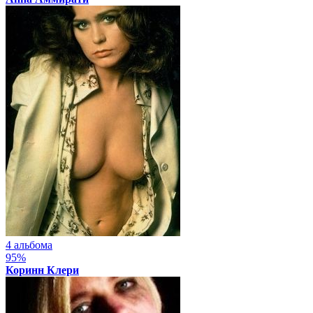
4 альбома
95%
Коринн Клери