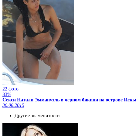
22 фото
83%
Секси Натали Эммануэль в черном бикини на острове Искья,
30.08.2015
Другие знаменитости