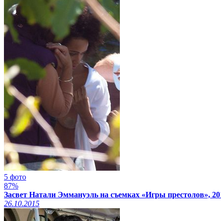
5 фото
87%
Засвет Натали Эммануэль на съемках «Игры престолов», 20
26.10.2015