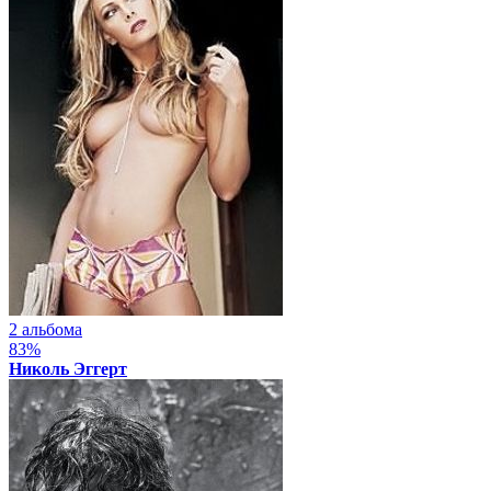
2 альбома
83%
Николь Эггерт