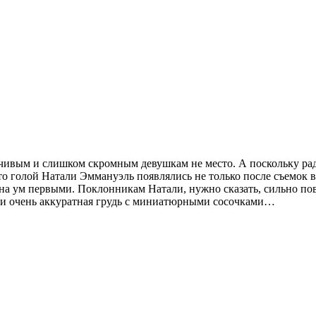
нчивым и слишком скромным девушкам не место. А поскольку рад
о голой Натали Эммануэль появлялись не только после съемок в
на ум первыми. Поклонникам Натали, нужно сказать, сильно пов
цы и очень аккуратная грудь с миниатюрными сосочками…