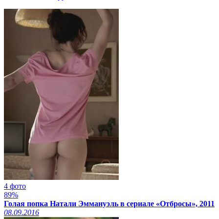
4 фото
89%
Голая попка Натали Эммануэль в сериале «Отбросы», 2011
08.09.2016