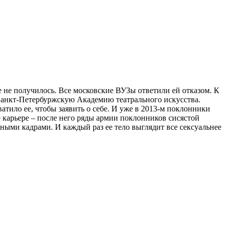
е не получилось. Все московские ВУЗы ответили ей отказом. К
в Санкт-Петербуржскую Академию театрального искусства.
атило ее, чтобы заявить о себе. И уже в 2013-м поклонники
карьере – после него ряды армии поклонников сисястой
ными кадрами. И каждый раз ее тело выглядит все сексуальнее