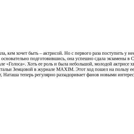
, кем хочет быть – актрисой. Но с первого раза поступить у не
од, основательно подготовившись, она успешно сдала экзамены 
ле «Голоса». Хоть ее роль и была небольшой, молодой актрисе хв
альи Земцовой в журнале MAXIM. Этот ход пошел на пользу ее 
, Наташа теперь регулярно раззадоривает фанов новыми интерес