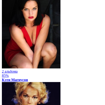
2 альбома
85%
Кэти Магнусон