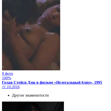
8 фото
100%
Голая Стейси Дэш в фильме «Нелегальный блюз», 1995
11.10.2016
Другие знаменитости