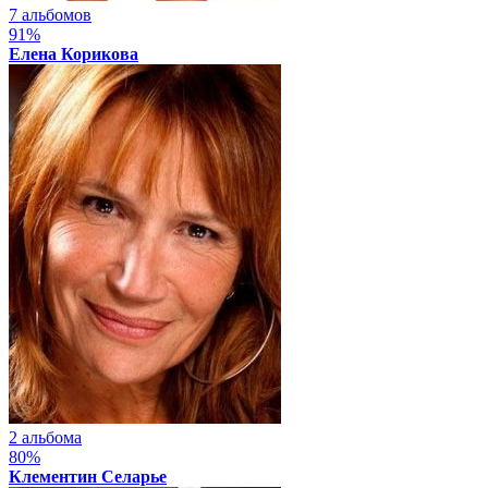
7 альбомов
91%
Елена Корикова
2 альбома
80%
Клементин Селарье