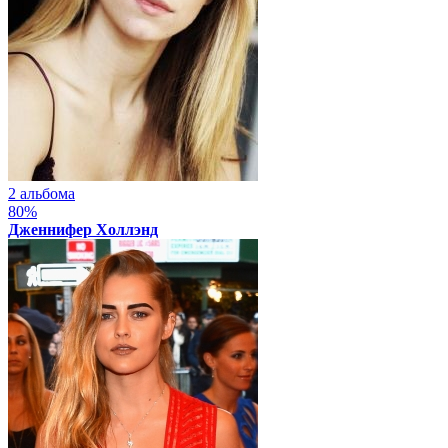
2 альбома
80%
Дженнифер Холлэнд