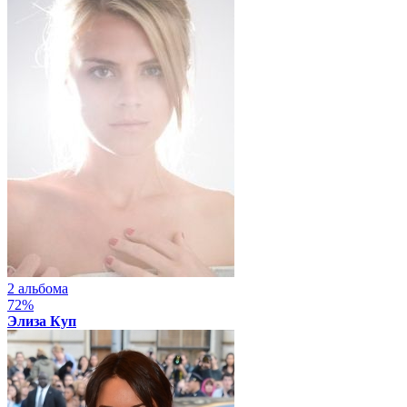
2 альбома
72%
Элиза Куп