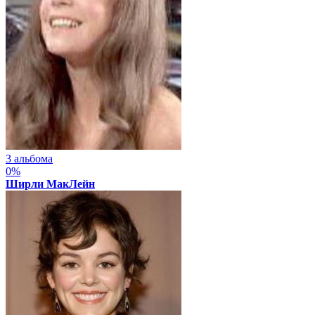
3 альбома
0%
Ширли МакЛейн