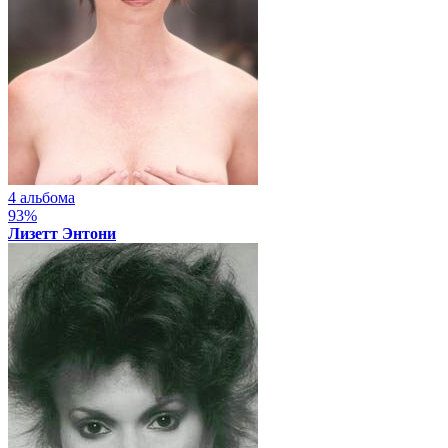
4 альбома
93%
Лизетт Энтони