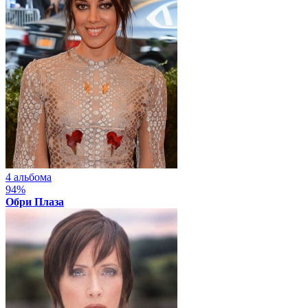
4 альбома
94%
Обри Плаза