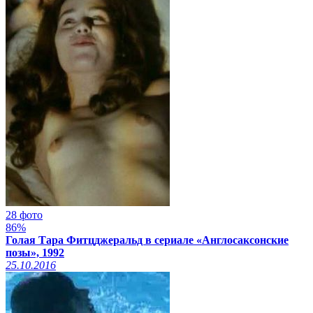
28 фото
86%
Голая Тара Фитцджеральд в сериале «Англосаксонские
позы», 1992
25.10.2016