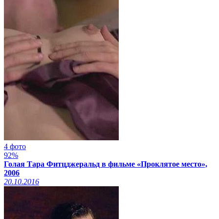
4 фото
92%
Голая Тара Фитцджеральд в фильме «Проклятое место»,
2006
20.10.2016