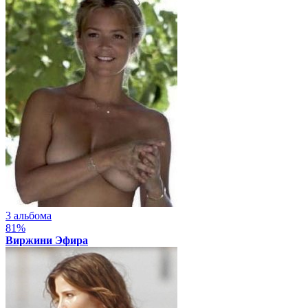
3 альбома
81%
Виржини Эфира