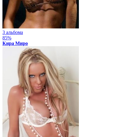
3 альбома
85%
Кира Миро