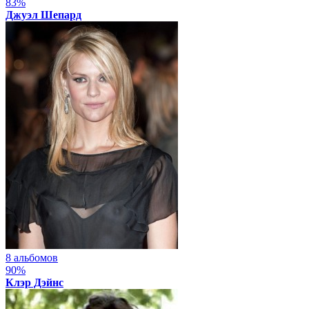
83%
Джуэл Шепард
8 альбомов
90%
Клэр Дэйнс