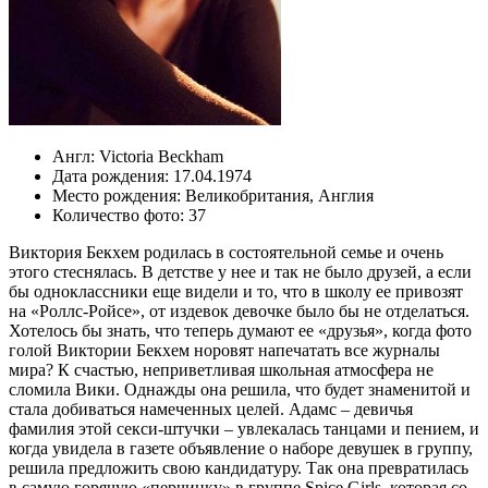
Англ:
Victoria Beckham
Дата рождения:
17.04.1974
Место рождения:
Великобритания
,
Англия
Количество фото:
37
Виктория Бекхем родилась в состоятельной семье и очень
этого стеснялась. В детстве у нее и так не было друзей, а если
бы одноклассники еще видели и то, что в школу ее привозят
на «Роллс-Ройсе», от издевок девочке было бы не отделаться.
Хотелось бы знать, что теперь думают ее «друзья», когда фото
голой Виктории Бекхем норовят напечатать все журналы
мира? К счастью, неприветливая школьная атмосфера не
сломила Вики. Однажды она решила, что будет знаменитой и
стала добиваться намеченных целей. Адамс – девичья
фамилия этой секси-штучки – увлекалась танцами и пением, и
когда увидела в газете объявление о наборе девушек в группу,
решила предложить свою кандидатуру. Так она превратилась
в самую горячую «перчинку» в группе Spice Girls, которая со