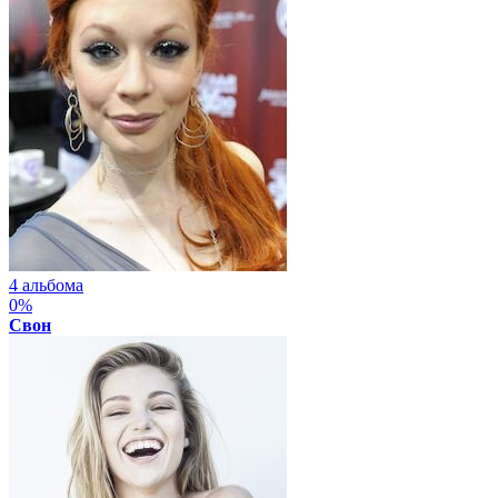
4 альбома
0%
Свон