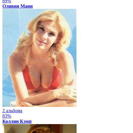
89%
Оливия Манн
2 альбома
83%
Коллин Кэмп