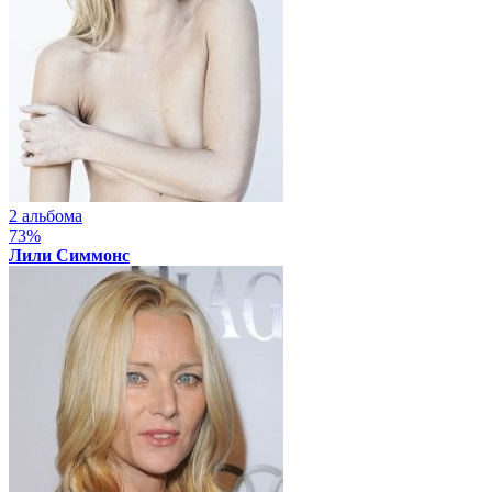
2 альбома
73%
Лили Симмонс