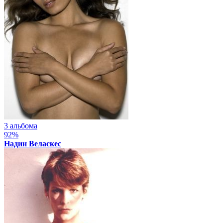
3 альбома
92%
Надин Веласкес