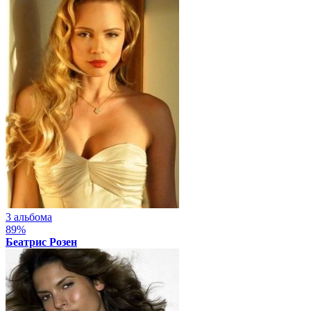
3 альбома
89%
Беатрис Розен