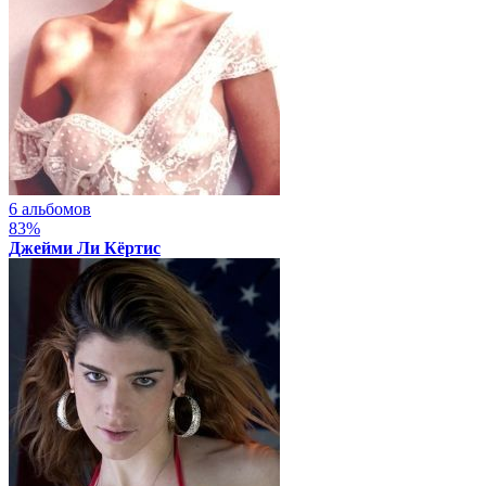
6 альбомов
83%
Джейми Ли Кёртис