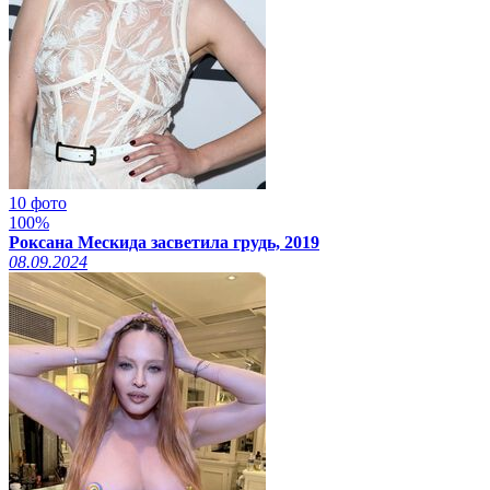
10 фото
100%
Роксана Мескида засветила грудь, 2019
08.09.2024