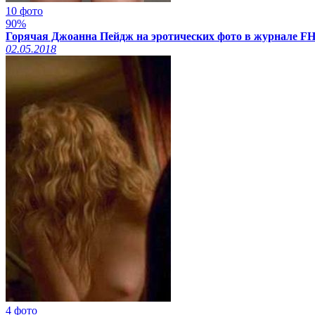
10 фото
90%
Горячая Джоанна Пейдж на эротических фото в журнале FH
02.05.2018
4 фото