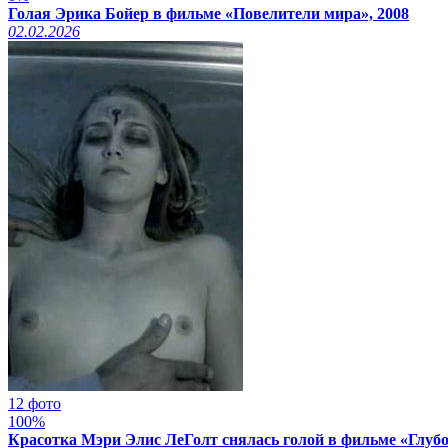
Голая Эрика Бойер в фильме «Повелители мира», 2008
02.02.2026
12 фото
100%
Красотка Мэри Элис ЛеГолт снялась голой в фильме «Глубо