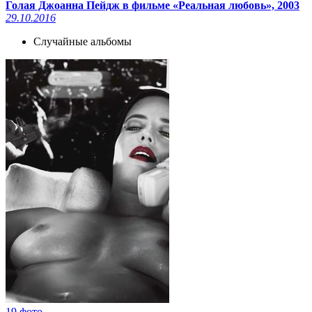
Голая Джоанна Пейдж в фильме «Реальная любовь», 2003
29.10.2016
Случайные альбомы
19 фото