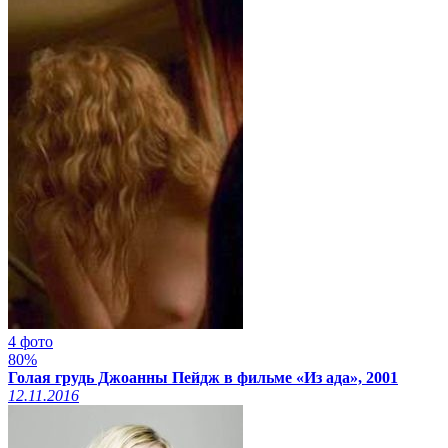
4 фото
80%
Голая грудь Джоанны Пейдж в фильме «Из ада», 2001
12.11.2016