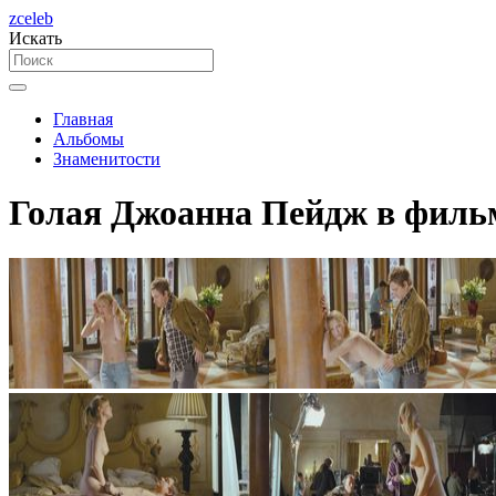
zceleb
Искать
Главная
Альбомы
Знаменитости
Голая Джоанна Пейдж в фильм