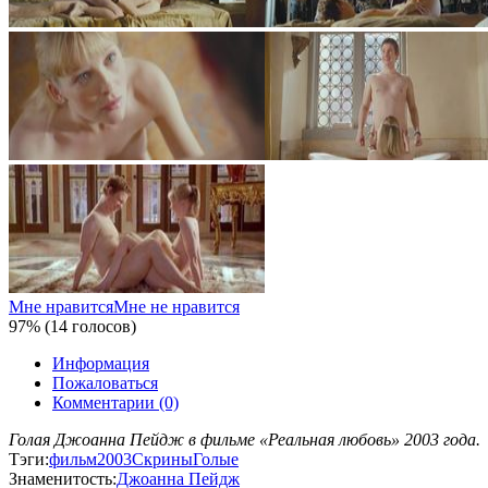
Мне нравится
Мне не нравится
97% (14 голосов)
Информация
Пожаловаться
Комментарии (0)
Голая Джоанна Пейдж в фильме «Реальная любовь» 2003 года.
Тэги:
фильм
2003
Скрины
Голые
Знаменитость:
Джоанна Пейдж