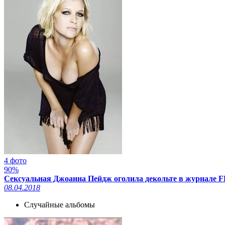
4 фото
90%
Сексуальная Джоанна Пейдж оголила декольте в журнале F
08.04.2018
Случайные альбомы