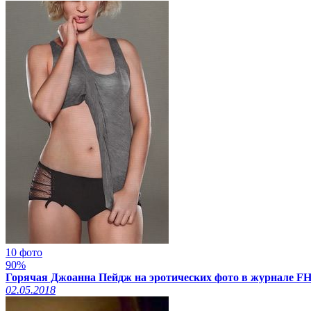
10 фото
90%
Горячая Джоанна Пейдж на эротических фото в журнале FH
02.05.2018