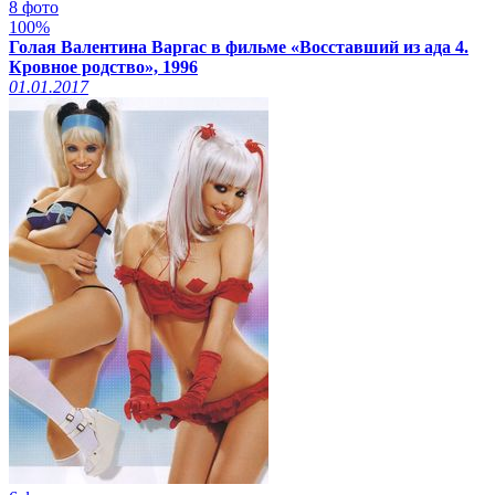
8 фото
100%
Голая Валентина Варгас в фильме «Восставший из ада 4.
Кровное родство», 1996
01.01.2017