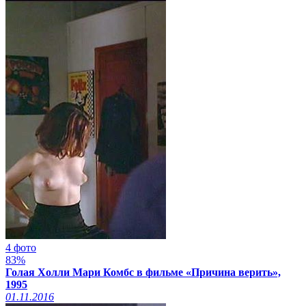
4 фото
83%
Голая Холли Мари Комбс в фильме «Причина верить»,
1995
01.11.2016