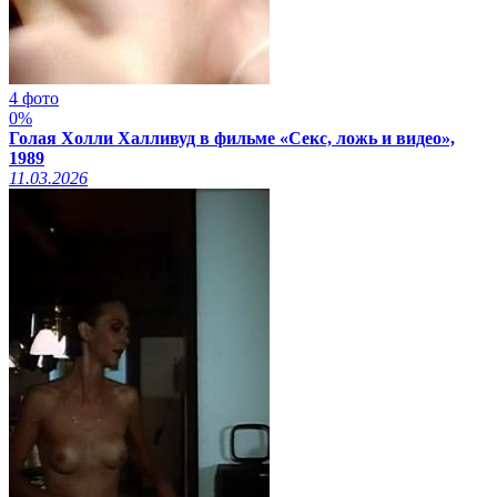
4 фото
0%
Голая Холли Халливуд в фильме «Секс, ложь и видео»,
1989
11.03.2026