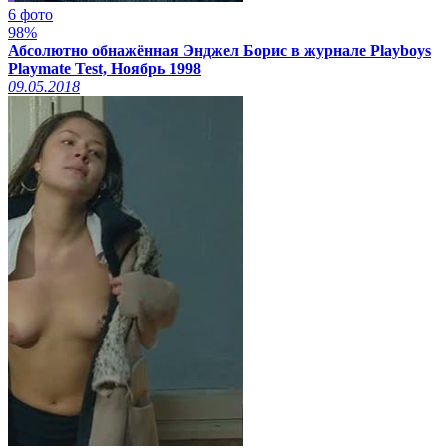
6 фото
98%
Абсолютно обнажённая Энджел Борис в журнале Playboys
Playmate Test, Ноябрь 1998
09.05.2018