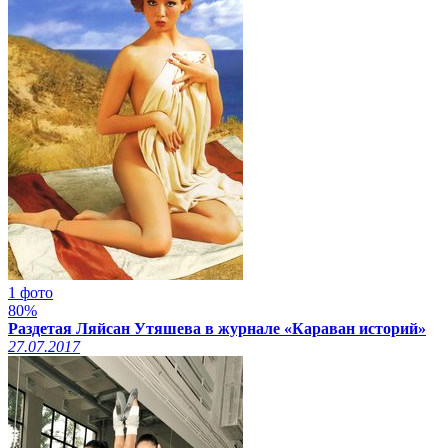
1 фото
80%
Раздетая Ляйсан Утяшева в журнале «Караван историй»
27.07.2017