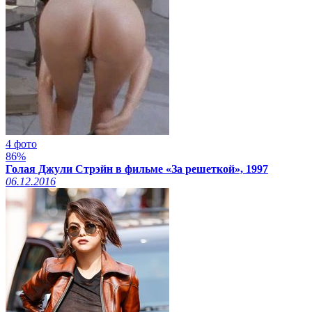
4 фото
86%
Голая Джули Стрэйн в фильме «За решеткой», 1997
06.12.2016