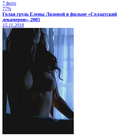
7 фото
77%
Голая грудь Елены Лядовой в фильме «Солдатский
декамерон», 2005
15.11.2018