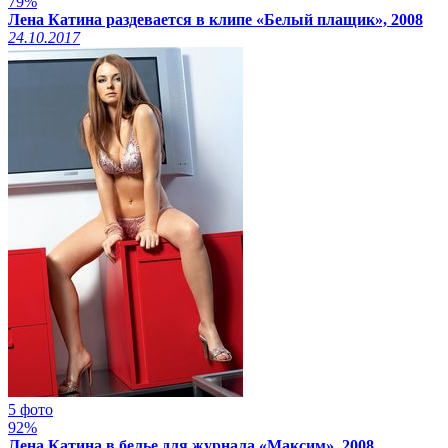
79%
Лена Катина раздевается в клипе «Белый плащик», 2008
24.10.2017
5 фото
92%
Лена Катина в белье для журнала «Максим», 2008