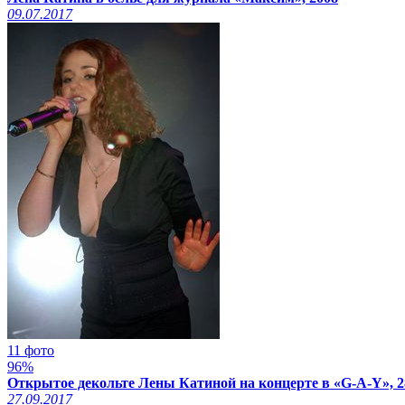
09.07.2017
11 фото
96%
Открытое декольте Лены Катиной на концерте в «G-A-Y», 2
27.09.2017