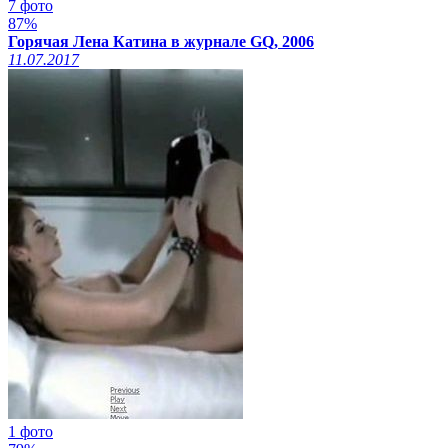
7 фото
87%
Горячая Лена Катина в журнале GQ, 2006
11.07.2017
1 фото