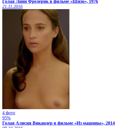
Голая Линн Фредерик в фильме «Шизо», 1976
21.11.2016
4 фото
95%
Голая Алисия Викандер в фильме «Из машины», 2014