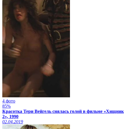
4 фото
85%
Красотка Тери Вейгель снялась голой в фильме «Хищник
2», 1990
02.04.2019