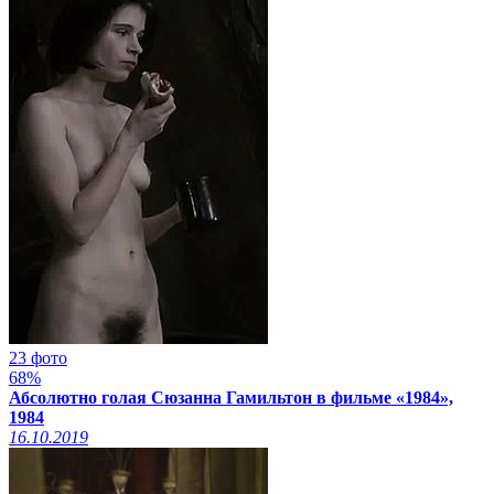
23 фото
68%
Абсолютно голая Сюзанна Гамильтон в фильме «1984»,
1984
16.10.2019