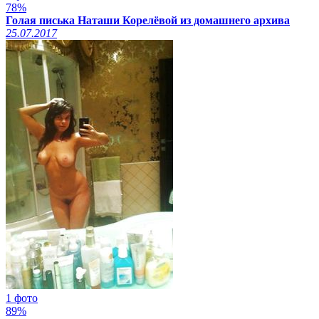
78%
Голая писька Наташи Корелёвой из домашнего архива
25.07.2017
1 фото
89%