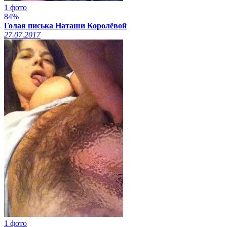
1 фото
84%
Голая писька Наташи Королёвой
27.07.2017
1 фото