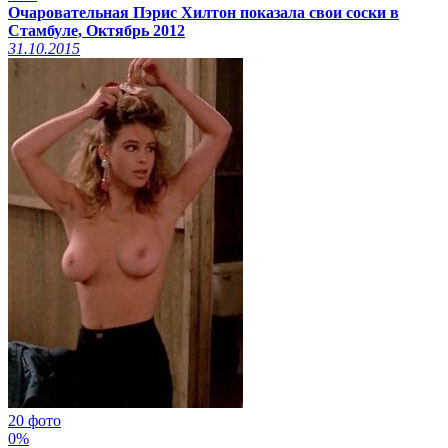
Очаровательная Пэрис Хилтон показала свои соски в
Стамбуле, Октябрь 2012
31.10.2015
20 фото
0%