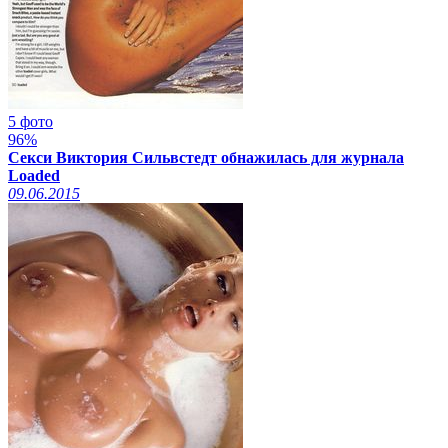
5 фото
96%
Секси Виктория Сильвстедт обнажилась для журнала
Loaded
09.06.2015