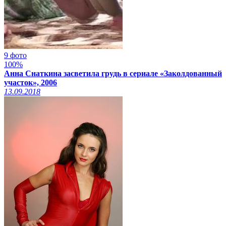
9 фото
100%
Анна Снаткина засветила грудь в сериале «Заколдованный
участок», 2006
13.09.2018