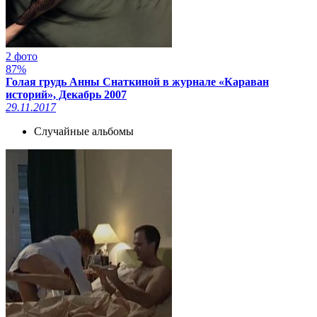
2 фото
87%
Голая грудь Анны Снаткиной в журнале «Караван
историй», Декабрь 2007
29.11.2017
Случайные альбомы