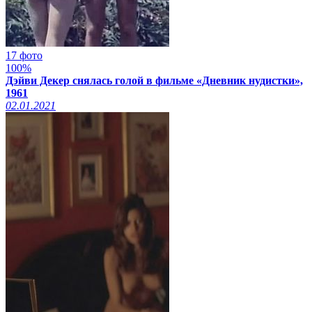
17 фото
100%
Дэйви Декер снялась голой в фильме «Дневник нудистки»,
1961
02.01.2021