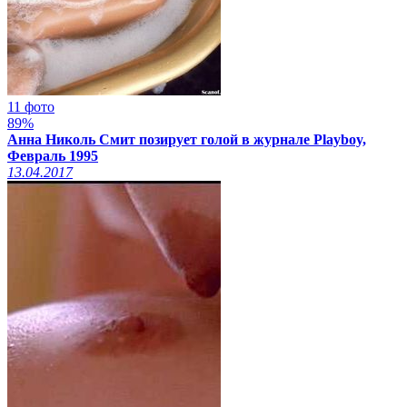
11 фото
89%
Анна Николь Смит позирует голой в журнале Playboy,
Февраль 1995
13.04.2017