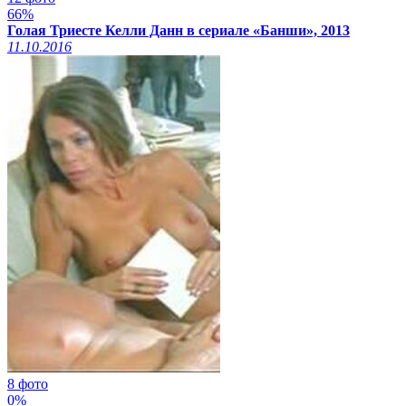
66%
Голая Триесте Келли Данн в сериале «Банши», 2013
11.10.2016
8 фото
0%