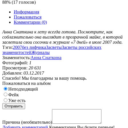
88% (17 голосов)
Информация
Пожаловаться
Комментарии (0)
Анна Снаткина к лету всегда готова. Посмотрите, как
соблазнительно она выглядит в прозрачной майке, в которой
засветила свои сосочки в журнале «7 дней» в июле 2007 года.
Тэги:
2007
без лифчика
Засветы
Засветы российских
знаменитостей
Журналы
Знаменитость:
Анна Снаткина
Фотографий:
1
Просмотров:
20 631
Добавлен:
03.12.2017
Спасибо! Мы благодарны за вашу помощь.
Пожаловаться на альбом
Неподходящий
Фейк
Уже есть
Причина (необязательно)
Добавить комментарий
Комментарии
Вы будете первым!