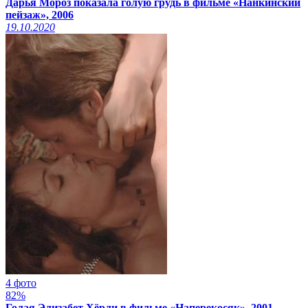
Дарья Мороз показала голую грудь в фильме «Нанкинский
пейзаж», 2006
19.10.2020
4 фото
82%
Голая Элизабет Хёрли в фильме «Наперекосяк», 2001