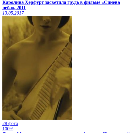
Каролина Херфурт засветила грудь в фильме «Синева
неба», 2011
13.05.2017
28 фото
100%