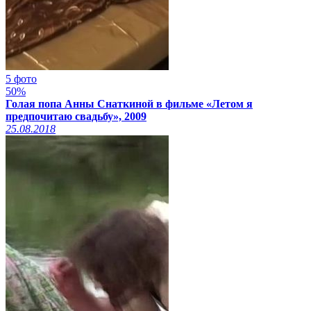
5 фото
50%
Голая попа Анны Снаткиной в фильме «Летом я
предпочитаю свадьбу», 2009
25.08.2018