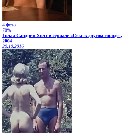
4 фото
78%
Голая Сандрин Холт в сериале «Секс в другом городе»,
2004
20.10.2016