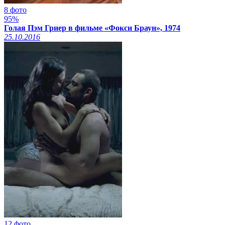
8 фото
95%
Голая Пэм Гриер в фильме «Фокси Браун», 1974
25.10.2016
12 фото