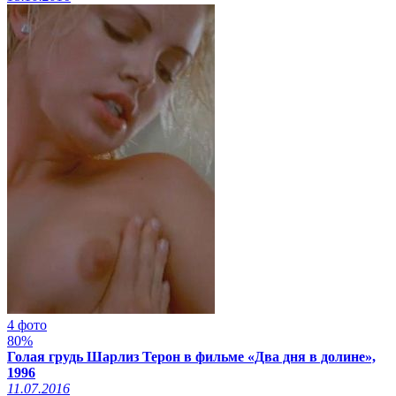
4 фото
80%
Голая грудь Шарлиз Терон в фильме «Два дня в долине»,
1996
11.07.2016