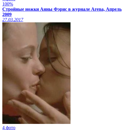
100%
Стройные ножки Анны Фэрис в журнале Arena, Апрель
2009
27.03.2017
4 фото