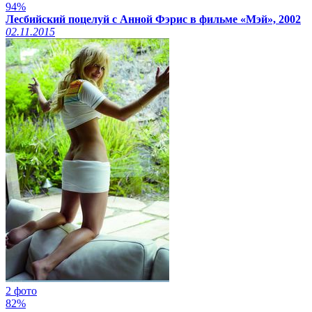
94%
Лесбийский поцелуй с Анной Фэрис в фильме «Мэй», 2002
02.11.2015
2 фото
82%