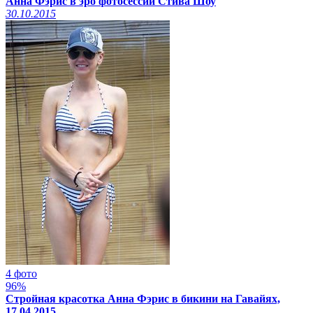
Анна Фэрис в эро фотосессии Стива Шоу
30.10.2015
4 фото
96%
Стройная красотка Анна Фэрис в бикини на Гавайях,
17.04.2015