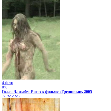
4 фото
0%
Голая Элизабет Риггз в фильме «Грешники», 2005
11.02.2026