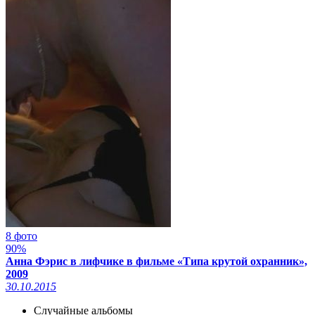
8 фото
90%
Анна Фэрис в лифчике в фильме «Типа крутой охранник»,
2009
30.10.2015
Случайные альбомы