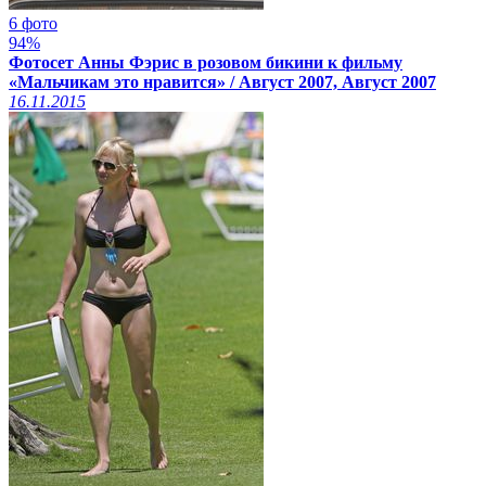
6 фото
94%
Фотосет Анны Фэрис в розовом бикини к фильму
«Мальчикам это нравится» / Август 2007, Август 2007
16.11.2015