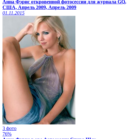
Анна Фэрис откровенной фотосессии для журнала GQ,
США, Апрель 2009, Апрель 2009
01.11.2015
3 фото
76%