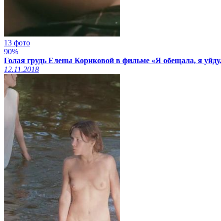
13 фото
90%
Голая грудь Елены Кориковой в фильме «Я обещала, я уйду..
12.11.2018