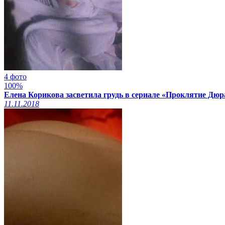
4 фото
100%
Елена Корикова засветила грудь в сериале «Проклятие Дюр
11.11.2018