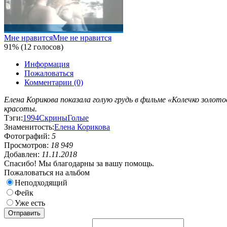
Мне нравится
Мне не нравится
91% (12 голосов)
Информация
Пожаловаться
Комментарии (0)
Елена Корикова показала голую грудь в фильме «Колечко золот
красоты.
Тэги:
1994
Скрины
Голые
Знаменитость:
Елена Корикова
Фотографий:
5
Просмотров:
18 949
Добавлен:
11.11.2018
Спасибо! Мы благодарны за вашу помощь.
Пожаловаться на альбом
Неподходящий
Фейк
Уже есть