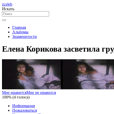
zceleb
Искать
Главная
Альбомы
Знаменитости
Елена Корикова засветила гру
Мне нравится
Мне не нравится
100% (4 голоса)
Информация
Пожаловаться