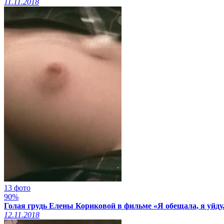
11.11.2018
13 фото
90%
Голая грудь Елены Кориковой в фильме «Я обещала, я уйду..
12.11.2018