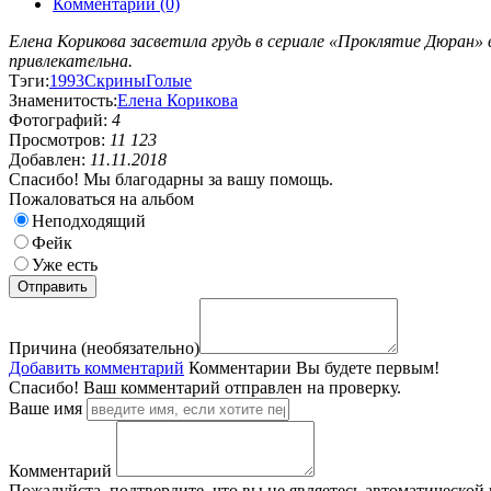
Комментарии (0)
Елена Корикова засветила грудь в сериале «Проклятие Дюран» в
привлекательна.
Тэги:
1993
Скрины
Голые
Знаменитость:
Елена Корикова
Фотографий:
4
Просмотров:
11 123
Добавлен:
11.11.2018
Спасибо! Мы благодарны за вашу помощь.
Пожаловаться на альбом
Неподходящий
Фейк
Уже есть
Причина (необязательно)
Добавить комментарий
Комментарии
Вы будете первым!
Спасибо! Ваш комментарий отправлен на проверку.
Ваше имя
Комментарий
Пожалуйста, подтвердите, что вы не являетесь автоматической