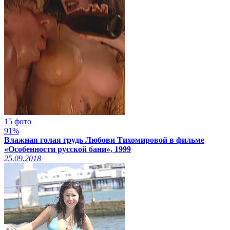
15 фото
91%
Влажная голая грудь Любови Тихомировой в фильме
«Особенности русской бани», 1999
25.09.2018