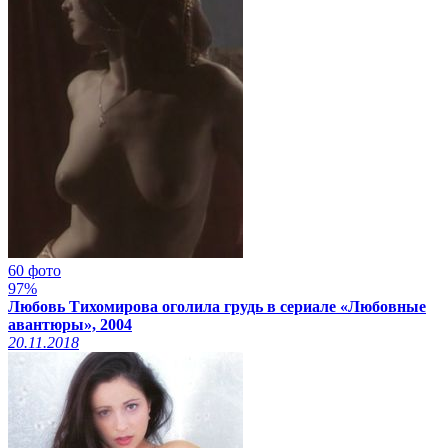
60 фото
97%
Любовь Тихомирова оголила грудь в сериале «Любовные
авантюры», 2004
20.11.2018