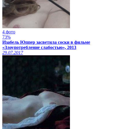
4 фото
73%
Изабель Юппер засветила соски в фильме
«Злоупотребление слабостью», 2013
29.07.2017