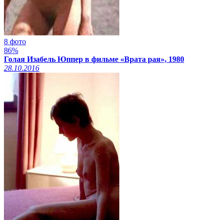
8 фото
86%
Голая Изабель Юппер в фильме «Врата рая», 1980
28.10.2016