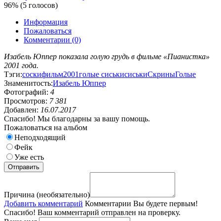
96% (5 голосов)
Информация
Пожаловаться
Комментарии (0)
Изабель Юппер показала голую грудь в фильме «Пианистка»
2001 года.
Тэги:
соски
фильм
2001
голые сиськи
сиськи
Скрины
Голые
Знаменитость:
Изабель Юппер
Фотографий:
4
Просмотров:
7 381
Добавлен:
16.07.2017
Спасибо! Мы благодарны за вашу помощь.
Пожаловаться на альбом
Неподходящий
Фейк
Уже есть
Причина (необязательно)
Добавить комментарий
Комментарии
Вы будете первым!
Спасибо! Ваш комментарий отправлен на проверку.