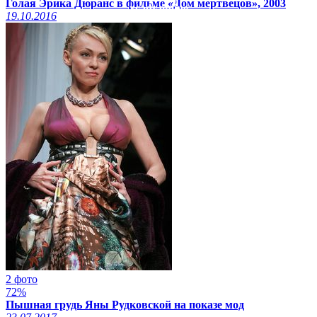
Голая Эрика Дюранс в фильме «Дом мертвецов», 2003
xcadr.online
19.10.2016
2 фото
72%
Пышная грудь Яны Рудковской на показе мод