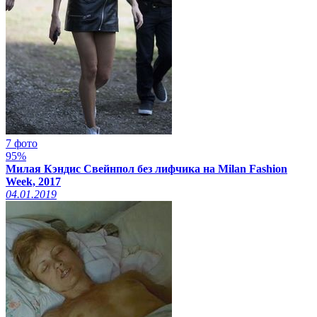
7 фото
95%
Милая Кэндис Свейнпол без лифчика на Milan Fashion
Week, 2017
04.01.2019