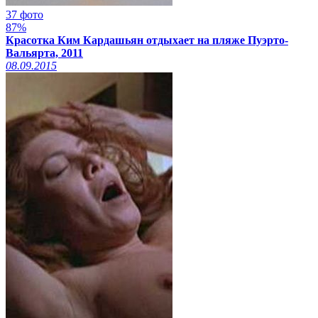
37 фото
87%
Красотка Ким Кардашьян отдыхает на пляже Пуэрто-
Вальярта, 2011
08.09.2015