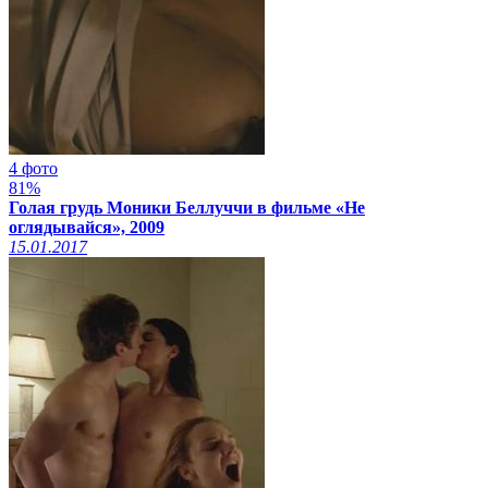
4 фото
81%
Голая грудь Моники Беллуччи в фильме «Не
оглядывайся», 2009
15.01.2017