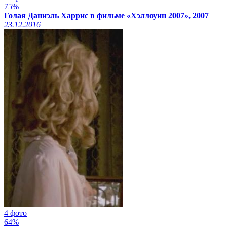
75%
Голая Даниэль Харрис в фильме «Хэллоуин 2007», 2007
23.12.2016
4 фото
64%