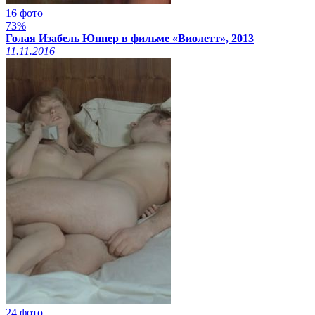
16 фото
73%
Голая Изабель Юппер в фильме «Виолетт», 2013
11.11.2016
24 фото