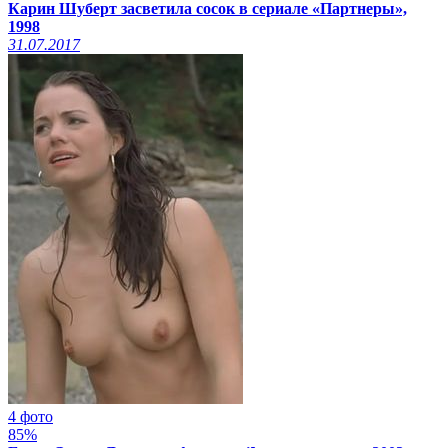
Карин Шуберт засветила сосок в сериале «Партнеры»,
1998
31.07.2017
4 фото
85%
Смотреть видео на