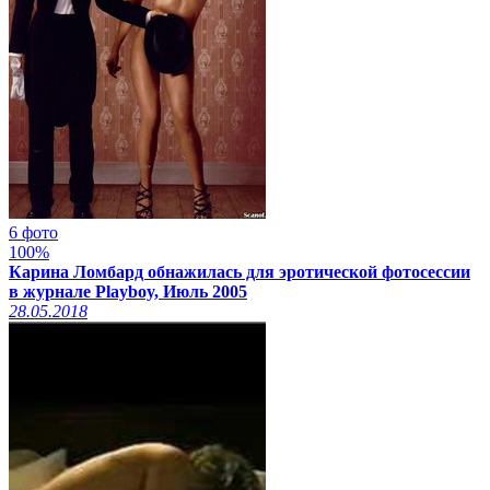
6 фото
100%
Карина Ломбард обнажилась для эротической фотосессии
в журнале Playboy, Июль 2005
28.05.2018