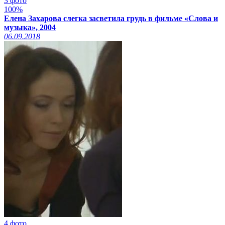
3 фото
100%
Елена Захарова слегка засветила грудь в фильме «Слова и
музыка», 2004
06.09.2018
4 фото