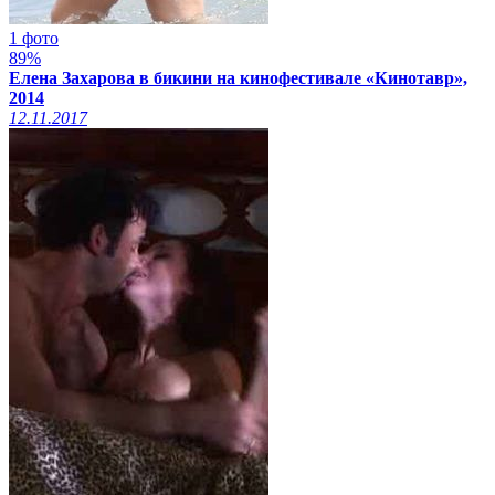
1 фото
89%
Елена Захарова в бикини на кинофестивале «Кинотавр»,
2014
12.11.2017