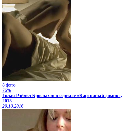
8 фото
76%
Голая Рэйчел Броснахэн в сериале «Карточный домик»,
2013
29.10.2016