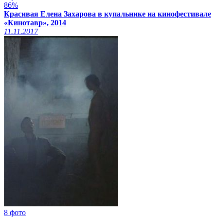
86%
Красивая Елена Захарова в купальнике на кинофестивале
«Кинотавр», 2014
11.11.2017
8 фото