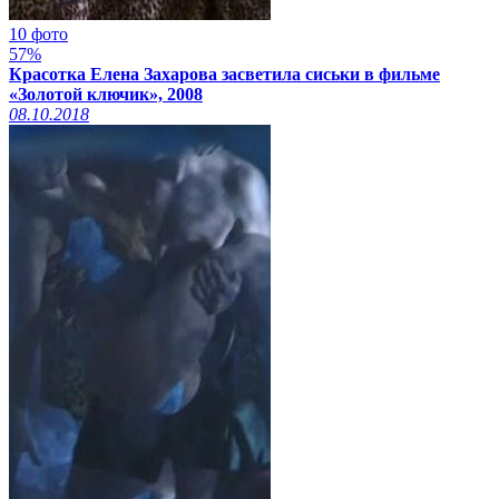
10 фото
57%
Красотка Елена Захарова засветила сиськи в фильме
«Золотой ключик», 2008
08.10.2018