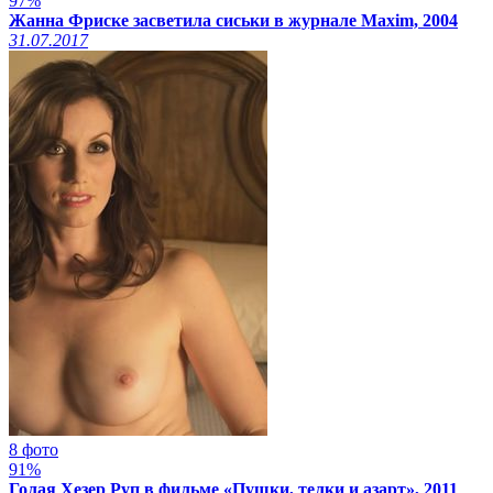
97%
Жанна Фриске засветила сиськи в журнале Maxim, 2004
31.07.2017
8 фото
91%
Голая Хезер Руп в фильме «Пушки, телки и азарт», 2011