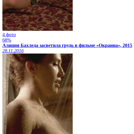
4 фото
68%
Алиция Бахледа засветила грудь в фильме «Окраина», 2015
28.11.2016