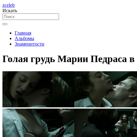
zceleb
Искать
Главная
Альбомы
Знаменитости
Голая грудь Марии Педраса в