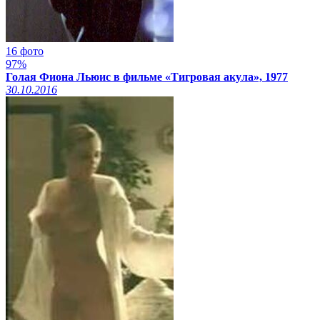
16 фото
97%
Голая Фиона Льюис в фильме «Тигровая акула», 1977
30.10.2016