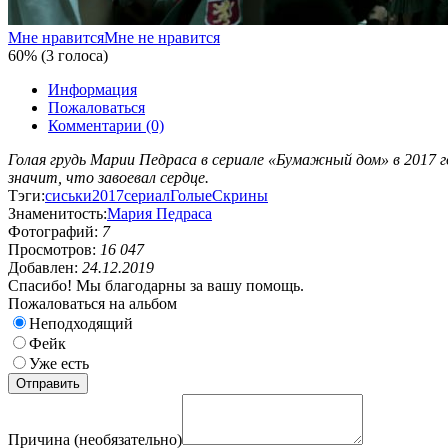
Мне нравится
Мне не нравится
60% (3 голоса)
Информация
Пожаловаться
Комментарии (0)
Голая грудь Марии Педраса в сериале «Бумажный дом» в 2017 го
значит, что завоевал сердце.
Тэги:
сиськи
2017
сериал
Голые
Скрины
Знаменитость:
Мария Педраса
Фотографий:
7
Просмотров:
16 047
Добавлен:
24.12.2019
Спасибо! Мы благодарны за вашу помощь.
Пожаловаться на альбом
Неподходящий
Фейк
Уже есть
Причина (необязательно)