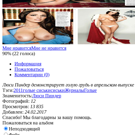
Мне нравится
Мне не нравится
90% (22 голоса)
Информация
Пожаловаться
Комментарии (0)
Люси Пиндер демонстрирует голую грудь в апрельском выпуске 
Тэги:
2011
голые сиськи
сиськи
Журналы
Голые
Знаменитость:
Люси Пиндер
Фотографий:
12
Просмотров:
13 835
Добавлен:
24.02.2017
Спасибо! Мы благодарны за вашу помощь.
Пожаловаться на альбом
Неподходящий
Фейк