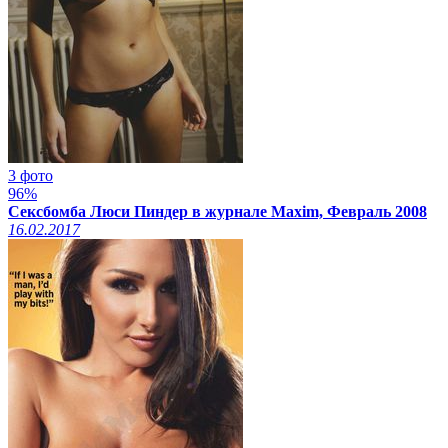
3 фото
96%
Сексбомба Люси Пиндер в журнале Maxim, Февраль 2008
16.02.2017