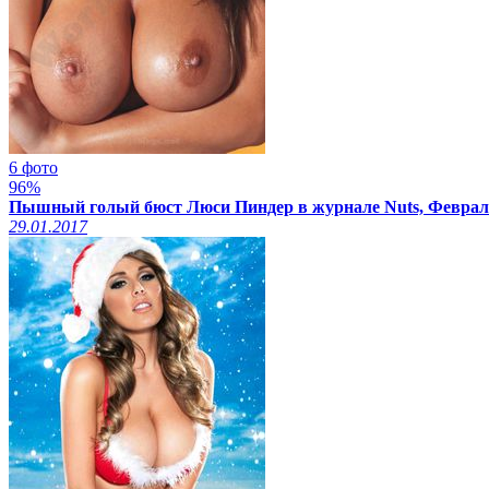
6 фото
96%
Пышный голый бюст Люси Пиндер в журнале Nuts, Феврал
29.01.2017