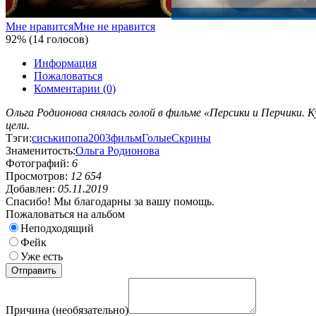
Мне нравится
Мне не нравится
92% (14 голосов)
Информация
Пожаловаться
Комментарии (0)
Ольга Родионова снялась голой в фильме «Персики и Перчики. К
цели.
Тэги:
сиськи
попа
2003
фильм
Голые
Скрины
Знаменитость:
Ольга Родионова
Фотографий:
6
Просмотров:
12 654
Добавлен:
05.11.2019
Спасибо! Мы благодарны за вашу помощь.
Пожаловаться на альбом
Неподходящий
Фейк
Уже есть
Причина (необязательно)