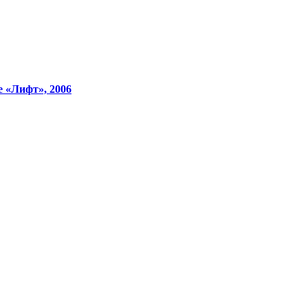
xcadr.online
е «Лифт», 2006