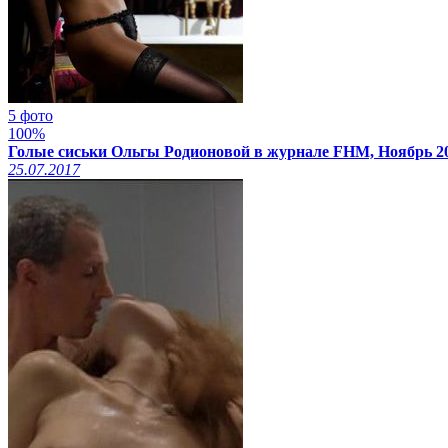
5 фото
100%
Голые сиськи Ольгы Родионовой в журнале FHM, Ноябрь 2
25.07.2017