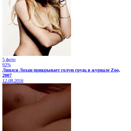
5 фото
92%
Линдси Лохан прикрывает голую грудь в журнале Zoo,
2007
12.08.2016