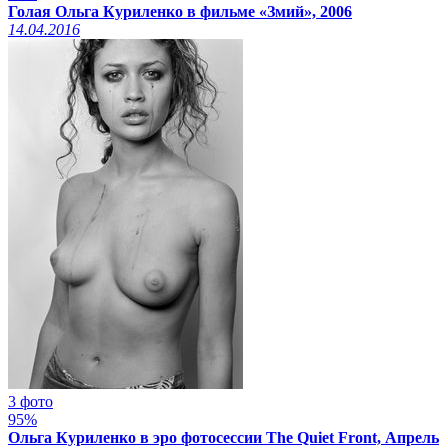
Голая Ольга Куриленко в фильме «Змий», 2006
14.04.2016
3 фото
95%
Ольга Куриленко в эро фотосессии The Quiet Front, Апрель