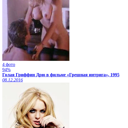
4 фото
94%
Голая Гриффин Дрю в фильме «Грешная интрига», 1995
08.12.2016