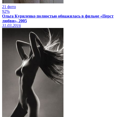
21 фото
92%
Ольга Куриленко полностью обнажилась в фильме «Перст
любви», 2005
31.03.2016