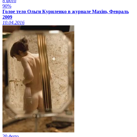
8 фото
90%
Голое тело Ольги Куриленко в журнале Maxim, Февраль
2009
10.04.2016
20 фото