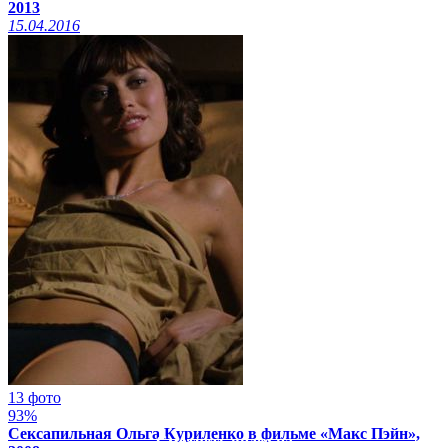
2013
15.04.2016
13 фото
93%
Сексапильная Ольга Куриленко в фильме «Макс Пэйн»,
Смотреть видео на