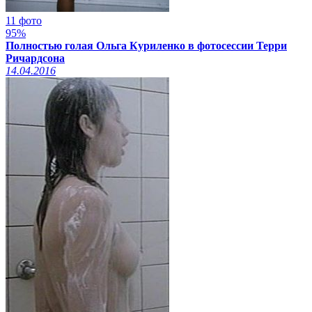
11 фото
95%
Полностью голая Ольга Куриленко в фотосессии Терри
Ричардсона
14.04.2016