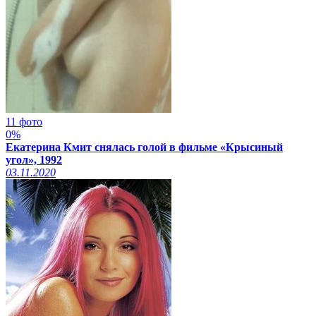
11 фото
0%
Екатерина Кмит снялась голой в фильме «Крысиный
угол», 1992
03.11.2020