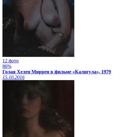
12 фото
86%
Голая Хелен Миррен в фильме «Калигула», 1979
15.10.2016