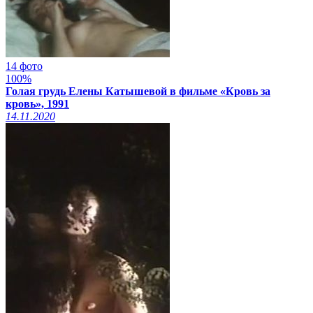
14 фото
100%
Голая грудь Елены Катышевой в фильме «Кровь за
кровь», 1991
14.11.2020