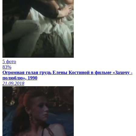
5 фото
83%
Огромная голая грудь Елены Костиной в фильме «Захочу -
полюблю», 1990
21.09.2018