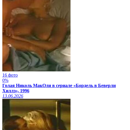
16 фото
0%
Голая Николь МакОли в сериале «Бордель в Беверли
Хиллз», 1996
13.06.2026