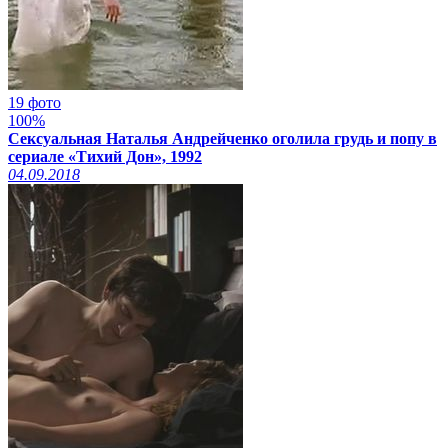
19 фото
100%
Сексуальная Наталья Андрейченко оголила грудь и попу в
сериале «Тихий Дон», 1992
04.09.2018