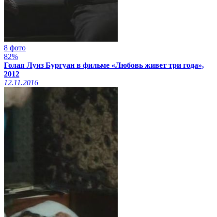
8 фото
82%
Голая Луиз Бургуан в фильме «Любовь живет три года»,
2012
12.11.2016