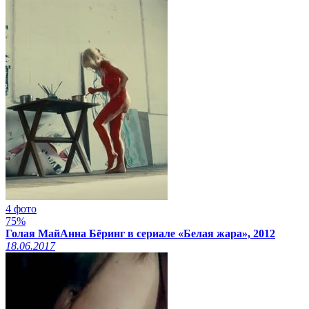
4 фото
75%
Голая МайАнна Бёринг в сериале «Белая жара», 2012
18.06.2017