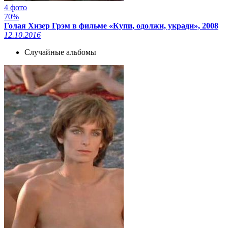
4 фото
70%
Голая Хизер Грэм в фильме «Купи, одолжи, укради», 2008
12.10.2016
Случайные альбомы