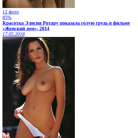
12 фото
85%
Красотка Элисия Ротару показала голую грудь в фильме
«Женский дом», 2014
17.05.2018