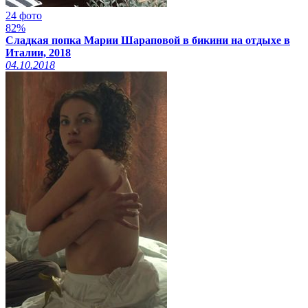
24 фото
82%
Сладкая попка Марии Шараповой в бикини на отдыхе в
Италии, 2018
04.10.2018