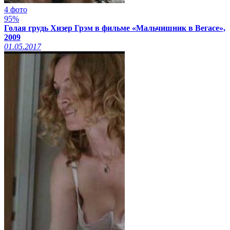
4 фото
95%
Голая грудь Хизер Грэм в фильме «Мальчишник в Вегасе»,
2009
01.05.2017