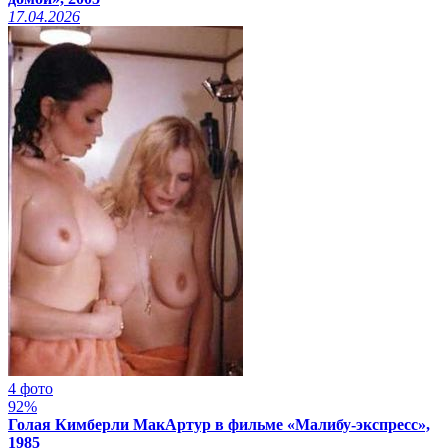
17.04.2026
4 фото
92%
Голая Кимберли МакАртур в фильме «Малибу-экспресс»,
1985