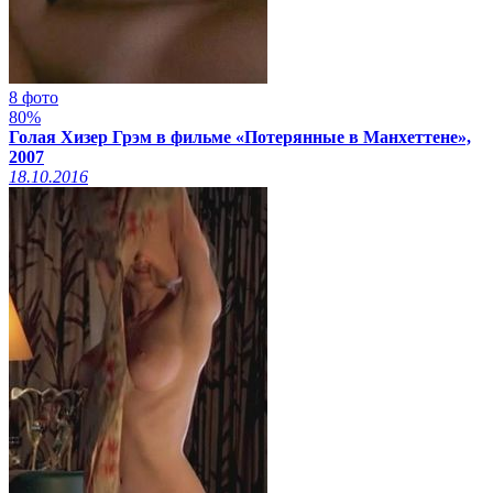
8 фото
80%
Голая Хизер Грэм в фильме «Потерянные в Манхеттене»,
2007
18.10.2016