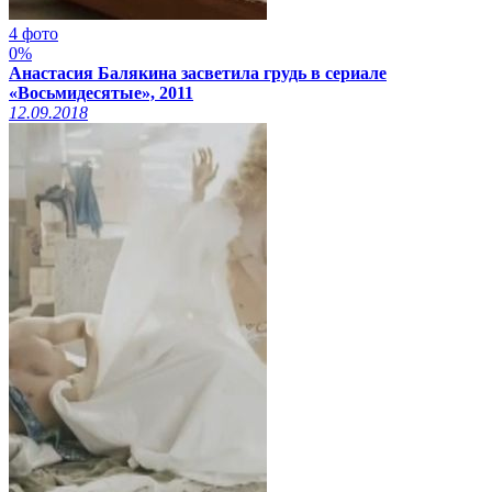
4 фото
0%
Анастасия Балякина засветила грудь в сериале
«Восьмидесятые», 2011
12.09.2018