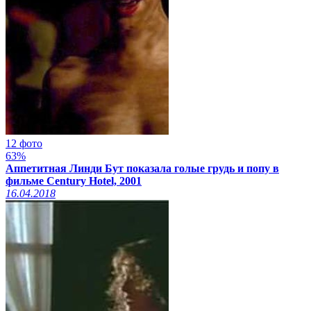
12 фото
63%
Аппетитная Линди Бут показала голые грудь и попу в
фильме Century Hotel, 2001
16.04.2018