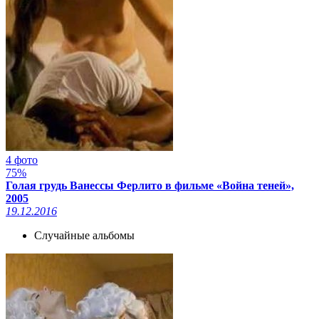
4 фото
75%
Голая грудь Ванессы Ферлито в фильме «Война теней»,
2005
19.12.2016
Случайные альбомы