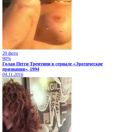
20 фото
90%
Голая Пегги Трентини в сериале «Эротические
признания», 1994
04.11.2016