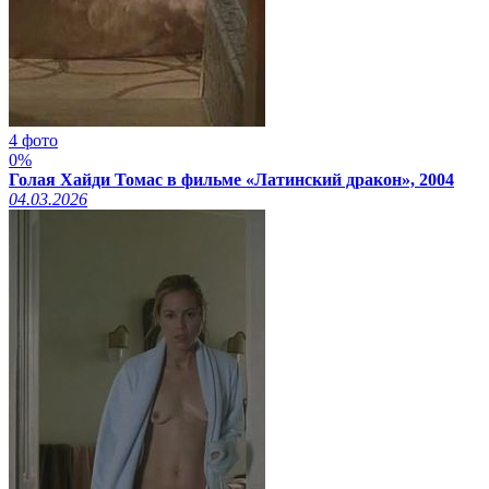
4 фото
0%
Голая Хайди Томас в фильме «Латинский дракон», 2004
04.03.2026