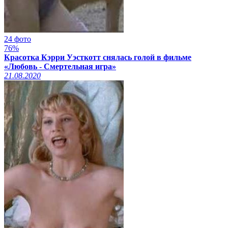
24 фото
76%
Красотка Кэрри Уэсткотт снялась голой в фильме
«Любовь - Смертельная игра»
21.08.2020