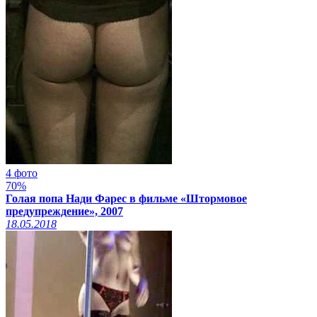
4 фото
70%
Голая попа Нади Фарес в фильме «Штормовое
предупреждение», 2007
18.05.2018