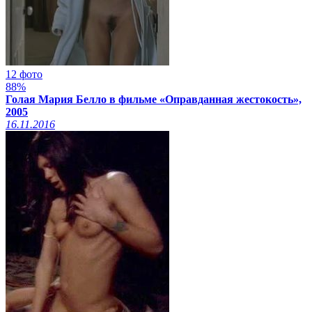
12 фото
88%
Голая Мария Белло в фильме «Оправданная жестокость»,
2005
16.11.2016