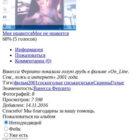
Мне нравится
Мне не нравится
68% (5 голосов)
Информация
Пожаловаться
Комментарии (0)
Ванесса Ферлито показала голую грудь в фильме «On_Line.
Секс, ложь и интернет» 2001 года.
Тэги:
фильм
2001
соски
голые сиськи
сиськи
Скрины
Голые
Знаменитость:
Ванесса Ферлито
Фотографий:
8
Просмотров:
7 598
Добавлен:
14.11.2016
Спасибо! Мы благодарны за вашу помощь.
Пожаловаться на альбом
Неподходящий
Фейк
Уже есть