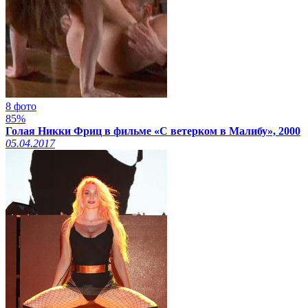
8 фото
85%
Голая Никки Фриц в фильме «С ветерком в Малибу», 2000
05.04.2017