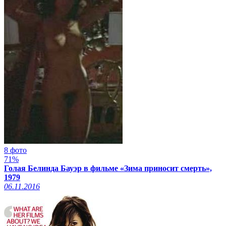
8 фото
71%
Голая Белинда Бауэр в фильме «Зима приносит смерть»,
1979
06.11.2016