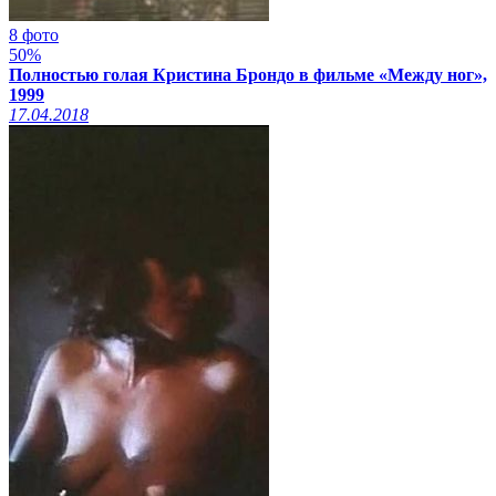
8 фото
50%
Полностью голая Кристина Брондо в фильме «Между ног»,
1999
17.04.2018