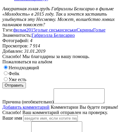
Аккуратная голая грудь Габриэллы Белисарио в фильме
«Молодость» в 2015 году. Так и хочется заставить
улыбнуться эту Несмеяну. Может, волшебство ловких
пальчиков поможет?
Тэги:
фильм
2015
голые сиськи
сиськи
Скрины
Голые
Знаменитость:
Габриэлла Белисарио
Фотографий:
4
Просмотров:
7 914
Добавлен:
31.01.2019
Спасибо! Мы благодарны за вашу помощь.
Пожаловаться на альбом
Неподходящий
Фейк
Уже есть
Причина (необязательно)
Добавить комментарий
Комментарии
Вы будете первым!
Спасибо! Ваш комментарий отправлен на проверку.
Ваше имя