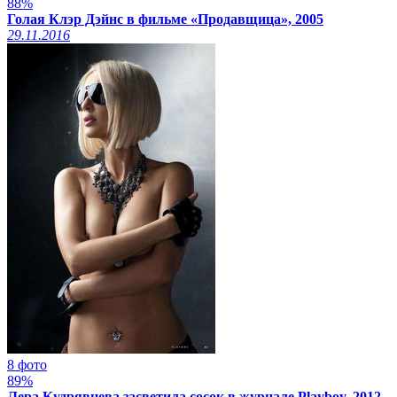
88%
Голая Клэр Дэйнс в фильме «Продавщица», 2005
29.11.2016
8 фото
89%
Лера Кудрявцева засветила сосок в журнале Playboy, 2012