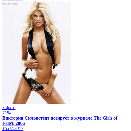
3 фото
71%
Виктория Сильвстедт позирует в журнале The Girls of
FHM, 2006
15.07.2017