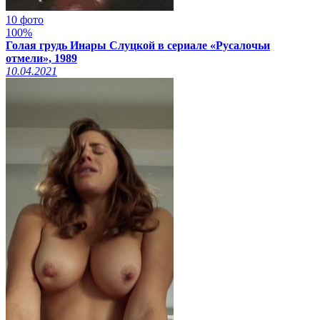
10 фото
100%
Голая грудь Инары Слуцкой в сериале «Русалочьи
отмели», 1989
10.04.2021