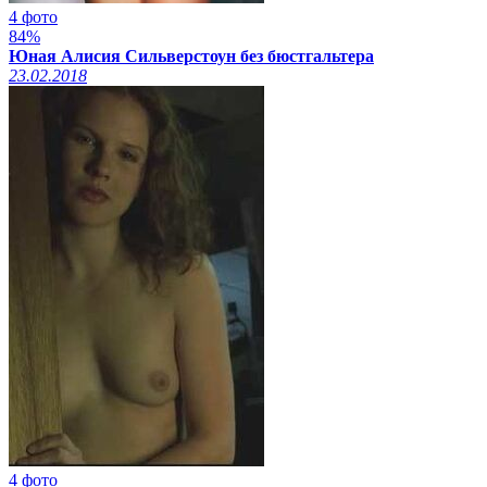
4 фото
84%
Юная Алисия Сильверстоун без бюстгальтера
23.02.2018
4 фото